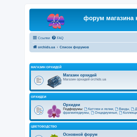
форум магазина 
Ссылки
FAQ
orchids.ua
Список форумов
МАГАЗИН ОРХИДЕЙ
Магазин орхидей
Магазин орхидей orchids.ua
ОРХИДЕИ
Орхидеи
Подфорумы:
Каттлеи и лелии
,
Ванды
,
Д
фрагмипедиумы
,
Онцидиумные
,
Коллекц
ЦВЕТОВОДСТВО
Основной форум