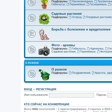
Подфорумы:
Насекомоядные
,
Луковичны
Гибискусы
,
Гераниевые
,
Геснериевые
,
Садовые растения
Подфорумы:
Огород
,
Плодовые растения
Борьба с болезнями и вредителями
Фото - архивы
Подфорумы:
Гибискусы
,
Адениумы
,
Ге
Садовые растения
,
Гераниевые
,
Фотоуро
О РАЗНОМ
О разном
Подфорумы:
Поздравления
,
Красота, здо
ВХОД
•
РЕГИСТРАЦИЯ
Имя пользователя:
Пароль:
КТО СЕЙЧАС НА КОНФЕРЕНЦИИ
Всего
4566
посетителей :: 2 зарегистрированных, 0 скрытых и 4564 