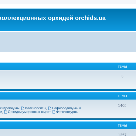
коллекционных орхидей orchids.ua
ТЕМЫ
3
ТЕМЫ
1405
ендробиумы
,
Фаленопсисы
,
Пафиопедилумы и
ии
,
Орхидеи умеренных широт
,
Фотоконкурсы
ТЕМЫ
1257