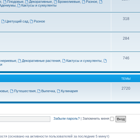
е
,
Плодовые
,
Декоративные
,
Бромелиевые
,
Разное
,
Адениумы
,
Кактусы и суккуленты
318
,
Цветущий сад
,
Разное
284
746
снериевые
,
Декоративные растения
,
Кактусы и суккуленты
,
ки
ТЕМЫ
2720
ровье
,
Путешествия
,
Выпечка
,
Кулинария
Забыли пароль?
|
Запомнить меня
гостя (основано на активности пользователей за последние 5 минут)