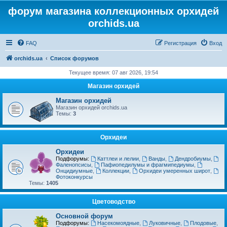
форум магазина коллекционных орхидей
orchids.ua
FAQ
Регистрация
Вход
orchids.ua
Список форумов
Текущее время: 07 авг 2026, 19:54
Магазин орхидей
Магазин орхидей
Магазин орхидей orchids.ua
Темы:
3
Орхидеи
Орхидеи
Подфорумы:
Каттлеи и лелии
,
Ванды
,
Дендробиумы
,
Фаленопсисы
,
Пафиопедилумы и фрагмипедиумы
,
Онцидиумные
,
Коллекции
,
Орхидеи умеренных широт
,
Фотоконкурсы
Темы:
1405
Цветоводство
Основной форум
Подфорумы:
Насекомоядные
,
Луковичные
,
Плодовые
,