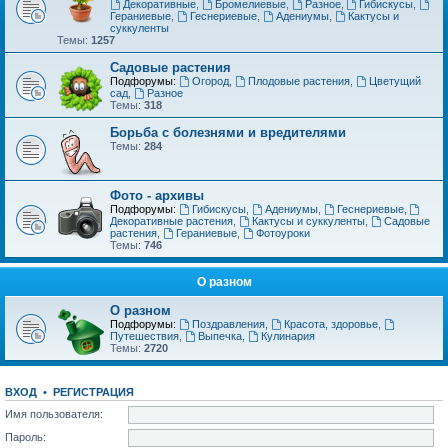
Декоративные
,
Бромелиевые
,
Разное
,
Гибискусы
,
Гераниевые
,
Геснериевые
,
Адениумы
,
Кактусы и
суккуленты
Темы:
1257
Садовые растения
Подфорумы:
Огород
,
Плодовые растения
,
Цветущий
сад
,
Разное
Темы:
318
Борьба с болезнями и вредителями
Темы:
284
Фото - архивы
Подфорумы:
Гибискусы
,
Адениумы
,
Геснериевые
,
Декоративные растения
,
Кактусы и суккуленты
,
Садовые
растения
,
Гераниевые
,
Фотоуроки
Темы:
746
О разном
О разном
Подфорумы:
Поздравления
,
Красота, здоровье
,
Путешествия
,
Выпечка
,
Кулинария
Темы:
2720
ВХОД
•
РЕГИСТРАЦИЯ
Имя пользователя:
Пароль: