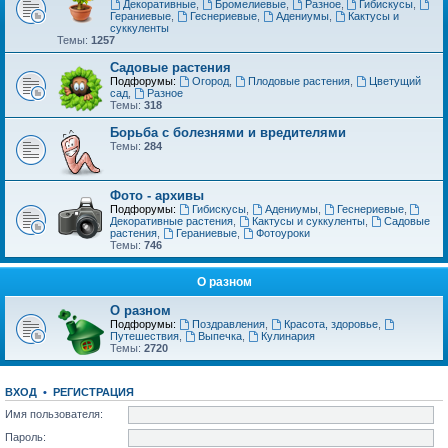
Декоративные
,
Бромелиевые
,
Разное
,
Гибискусы
,
Гераниевые
,
Геснериевые
,
Адениумы
,
Кактусы и
суккуленты
Темы:
1257
Садовые растения
Подфорумы:
Огород
,
Плодовые растения
,
Цветущий
сад
,
Разное
Темы:
318
Борьба с болезнями и вредителями
Темы:
284
Фото - архивы
Подфорумы:
Гибискусы
,
Адениумы
,
Геснериевые
,
Декоративные растения
,
Кактусы и суккуленты
,
Садовые
растения
,
Гераниевые
,
Фотоуроки
Темы:
746
О разном
О разном
Подфорумы:
Поздравления
,
Красота, здоровье
,
Путешествия
,
Выпечка
,
Кулинария
Темы:
2720
ВХОД
•
РЕГИСТРАЦИЯ
Имя пользователя:
Пароль: