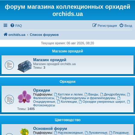
форум магазина коллекционных орхидей
orchids.ua
FAQ
Регистрация
Вход
orchids.ua
Список форумов
Текущее время: 06 авг 2026, 08:20
Магазин орхидей
Магазин орхидей
Магазин орхидей orchids.ua
Темы:
3
Орхидеи
Орхидеи
Подфорумы:
Каттлеи и лелии
,
Ванды
,
Дендробиумы
,
Фаленопсисы
,
Пафиопедилумы и фрагмипедиумы
,
Онцидиумные
,
Коллекции
,
Орхидеи умеренных широт
,
Фотоконкурсы
Темы:
1405
Цветоводство
Основной форум
Подфорумы:
Насекомоядные
,
Луковичные
,
Плодовые
,