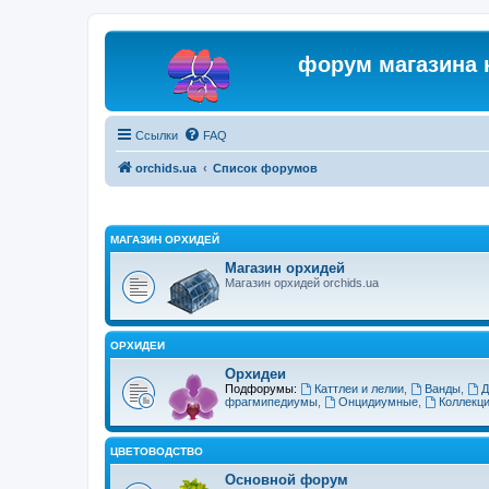
форум магазина 
Ссылки
FAQ
orchids.ua
Список форумов
МАГАЗИН ОРХИДЕЙ
Магазин орхидей
Магазин орхидей orchids.ua
ОРХИДЕИ
Орхидеи
Подфорумы:
Каттлеи и лелии
,
Ванды
,
Д
фрагмипедиумы
,
Онцидиумные
,
Коллекц
ЦВЕТОВОДСТВО
Основной форум