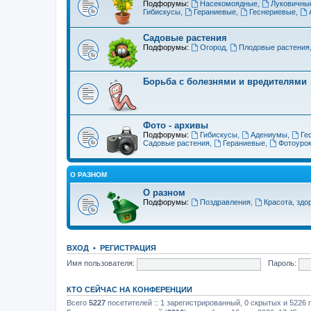
Подфорумы:
Насекомоядные
,
Луковичны
Гибискусы
,
Гераниевые
,
Геснериевые
,
Садовые растения
Подфорумы:
Огород
,
Плодовые растения
Борьба с болезнями и вредителями
Фото - архивы
Подфорумы:
Гибискусы
,
Адениумы
,
Ге
Садовые растения
,
Гераниевые
,
Фотоуро
О РАЗНОМ
О разном
Подфорумы:
Поздравления
,
Красота, здо
ВХОД
•
РЕГИСТРАЦИЯ
Имя пользователя:
Пароль:
КТО СЕЙЧАС НА КОНФЕРЕНЦИИ
Всего
5227
посетителей :: 1 зарегистрированный, 0 скрытых и 5226 