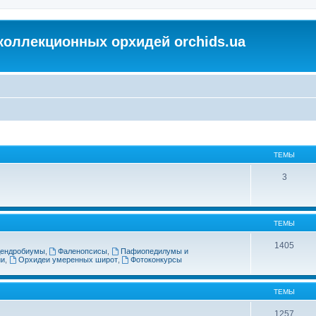
коллекционных орхидей orchids.ua
ТЕМЫ
3
ТЕМЫ
1405
ендробиумы
,
Фаленопсисы
,
Пафиопедилумы и
ии
,
Орхидеи умеренных широт
,
Фотоконкурсы
ТЕМЫ
1257