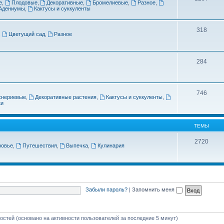
е
,
Плодовые
,
Декоративные
,
Бромелиевые
,
Разное
,
Адениумы
,
Кактусы и суккуленты
318
,
Цветущий сад
,
Разное
284
746
снериевые
,
Декоративные растения
,
Кактусы и суккуленты
,
ки
ТЕМЫ
2720
ровье
,
Путешествия
,
Выпечка
,
Кулинария
Забыли пароль?
|
Запомнить меня
гостей (основано на активности пользователей за последние 5 минут)