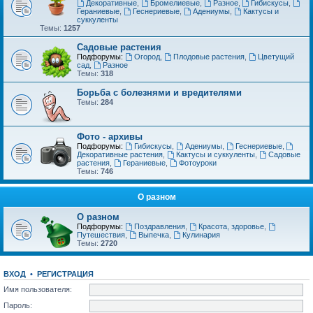
Декоративные
,
Бромелиевые
,
Разное
,
Гибискусы
,
Гераниевые
,
Геснериевые
,
Адениумы
,
Кактусы и
суккуленты
Темы:
1257
Садовые растения
Подфорумы:
Огород
,
Плодовые растения
,
Цветущий
сад
,
Разное
Темы:
318
Борьба с болезнями и вредителями
Темы:
284
Фото - архивы
Подфорумы:
Гибискусы
,
Адениумы
,
Геснериевые
,
Декоративные растения
,
Кактусы и суккуленты
,
Садовые
растения
,
Гераниевые
,
Фотоуроки
Темы:
746
О разном
О разном
Подфорумы:
Поздравления
,
Красота, здоровье
,
Путешествия
,
Выпечка
,
Кулинария
Темы:
2720
ВХОД
•
РЕГИСТРАЦИЯ
Имя пользователя:
Пароль: