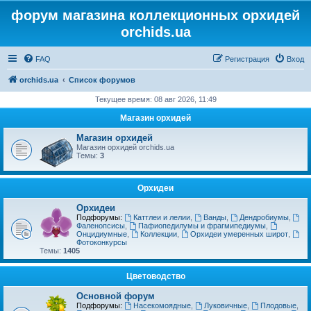
форум магазина коллекционных орхидей
orchids.ua
FAQ
Регистрация
Вход
orchids.ua
Список форумов
Текущее время: 08 авг 2026, 11:49
Магазин орхидей
Магазин орхидей
Магазин орхидей orchids.ua
Темы:
3
Орхидеи
Орхидеи
Подфорумы:
Каттлеи и лелии
,
Ванды
,
Дендробиумы
,
Фаленопсисы
,
Пафиопедилумы и фрагмипедиумы
,
Онцидиумные
,
Коллекции
,
Орхидеи умеренных широт
,
Фотоконкурсы
Темы:
1405
Цветоводство
Основной форум
Подфорумы:
Насекомоядные
,
Луковичные
,
Плодовые
,