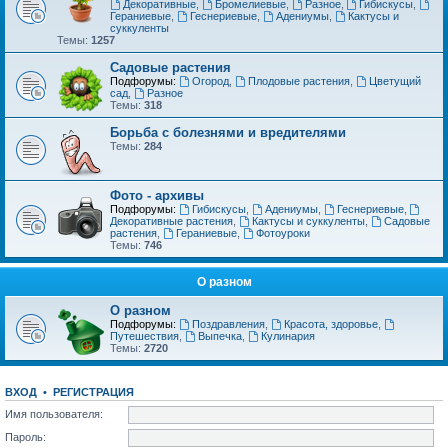
Декоративные
,
Бромелиевые
,
Разное
,
Гибискусы
,
Гераниевые
,
Геснериевые
,
Адениумы
,
Кактусы и
суккуленты
Темы:
1257
Садовые растения
Подфорумы:
Огород
,
Плодовые растения
,
Цветущий
сад
,
Разное
Темы:
318
Борьба с болезнями и вредителями
Темы:
284
Фото - архивы
Подфорумы:
Гибискусы
,
Адениумы
,
Геснериевые
,
Декоративные растения
,
Кактусы и суккуленты
,
Садовые
растения
,
Гераниевые
,
Фотоуроки
Темы:
746
О разном
О разном
Подфорумы:
Поздравления
,
Красота, здоровье
,
Путешествия
,
Выпечка
,
Кулинария
Темы:
2720
ВХОД
•
РЕГИСТРАЦИЯ
Имя пользователя:
Пароль: