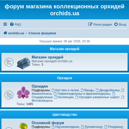
форум магазина коллекционных орхидей
orchids.ua
FAQ
Регистрация
Вход
orchids.ua
Список форумов
Текущее время: 06 авг 2026, 20:36
Магазин орхидей
Магазин орхидей
Магазин орхидей orchids.ua
Темы:
3
Орхидеи
Орхидеи
Подфорумы:
Каттлеи и лелии
,
Ванды
,
Дендробиумы
,
Фаленопсисы
,
Пафиопедилумы и фрагмипедиумы
,
Онцидиумные
,
Коллекции
,
Орхидеи умеренных широт
,
Фотоконкурсы
Темы:
1405
Цветоводство
Основной форум
Подфорумы:
Насекомоядные
,
Луковичные
,
Плодовые
,