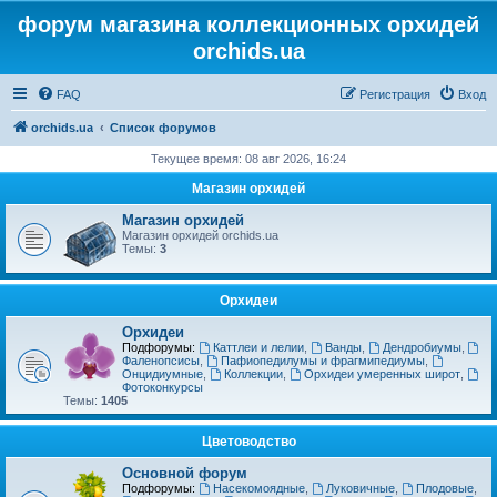
форум магазина коллекционных орхидей
orchids.ua
FAQ
Регистрация
Вход
orchids.ua
Список форумов
Текущее время: 08 авг 2026, 16:24
Магазин орхидей
Магазин орхидей
Магазин орхидей orchids.ua
Темы:
3
Орхидеи
Орхидеи
Подфорумы:
Каттлеи и лелии
,
Ванды
,
Дендробиумы
,
Фаленопсисы
,
Пафиопедилумы и фрагмипедиумы
,
Онцидиумные
,
Коллекции
,
Орхидеи умеренных широт
,
Фотоконкурсы
Темы:
1405
Цветоводство
Основной форум
Подфорумы:
Насекомоядные
,
Луковичные
,
Плодовые
,