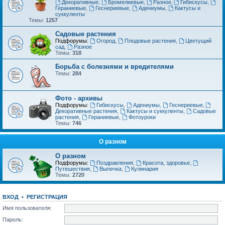
Декоративные
,
Бромелиевые
,
Разное
,
Гибискусы
,
Гераниевые
,
Геснериевые
,
Адениумы
,
Кактусы и
суккуленты
Темы:
1257
Садовые растения
Подфорумы:
Огород
,
Плодовые растения
,
Цветущий
сад
,
Разное
Темы:
318
Борьба с болезнями и вредителями
Темы:
284
Фото - архивы
Подфорумы:
Гибискусы
,
Адениумы
,
Геснериевые
,
Декоративные растения
,
Кактусы и суккуленты
,
Садовые
растения
,
Гераниевые
,
Фотоуроки
Темы:
746
О разном
О разном
Подфорумы:
Поздравления
,
Красота, здоровье
,
Путешествия
,
Выпечка
,
Кулинария
Темы:
2720
ВХОД
•
РЕГИСТРАЦИЯ
Имя пользователя:
Пароль: