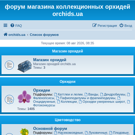
форум магазина коллекционных орхидей
orchids.ua
FAQ
Регистрация
Вход
orchids.ua
Список форумов
Текущее время: 08 авг 2026, 08:35
Магазин орхидей
Магазин орхидей
Магазин орхидей orchids.ua
Темы:
3
Орхидеи
Орхидеи
Подфорумы:
Каттлеи и лелии
,
Ванды
,
Дендробиумы
,
Фаленопсисы
,
Пафиопедилумы и фрагмипедиумы
,
Онцидиумные
,
Коллекции
,
Орхидеи умеренных широт
,
Фотоконкурсы
Темы:
1405
Цветоводство
Основной форум
Подфорумы:
Насекомоядные
,
Луковичные
,
Плодовые
,