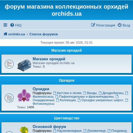
форум магазина коллекционных орхидей
orchids.ua
FAQ
Регистрация
Вход
orchids.ua
Список форумов
Текущее время: 08 авг 2026, 01:01
Магазин орхидей
Магазин орхидей
Магазин орхидей orchids.ua
Темы:
3
Орхидеи
Орхидеи
Подфорумы:
Каттлеи и лелии
,
Ванды
,
Дендробиумы
,
Фаленопсисы
,
Пафиопедилумы и фрагмипедиумы
,
Онцидиумные
,
Коллекции
,
Орхидеи умеренных широт
,
Фотоконкурсы
Темы:
1405
Цветоводство
Основной форум
Подфорумы:
Насекомоядные
,
Луковичные
,
Плодовые
,