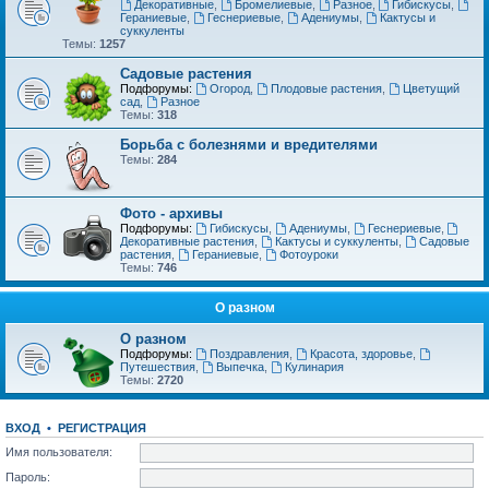
Декоративные
,
Бромелиевые
,
Разное
,
Гибискусы
,
Гераниевые
,
Геснериевые
,
Адениумы
,
Кактусы и
суккуленты
Темы:
1257
Садовые растения
Подфорумы:
Огород
,
Плодовые растения
,
Цветущий
сад
,
Разное
Темы:
318
Борьба с болезнями и вредителями
Темы:
284
Фото - архивы
Подфорумы:
Гибискусы
,
Адениумы
,
Геснериевые
,
Декоративные растения
,
Кактусы и суккуленты
,
Садовые
растения
,
Гераниевые
,
Фотоуроки
Темы:
746
О разном
О разном
Подфорумы:
Поздравления
,
Красота, здоровье
,
Путешествия
,
Выпечка
,
Кулинария
Темы:
2720
ВХОД
•
РЕГИСТРАЦИЯ
Имя пользователя:
Пароль: