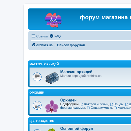
форум магазина 
Ссылки
FAQ
orchids.ua
Список форумов
МАГАЗИН ОРХИДЕЙ
Магазин орхидей
Магазин орхидей orchids.ua
ОРХИДЕИ
Орхидеи
Подфорумы:
Каттлеи и лелии
,
Ванды
,
Д
фрагмипедиумы
,
Онцидиумные
,
Коллекц
ЦВЕТОВОДСТВО
Основной форум