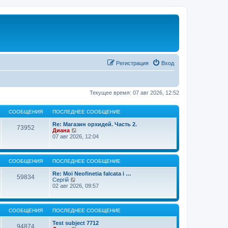
Регистрация
Вход
Текущее время: 07 авг 2026, 12:52
СООБЩЕНИЯ
ПОСЛЕДНЕЕ СООБЩЕНИЕ
Re: Магазин орхидей. Часть 2.
73952
П
Диана
е
07 авг 2026, 12:04
р
е
й
т
СООБЩЕНИЯ
ПОСЛЕДНЕЕ СООБЩЕНИЕ
и
к
Re: Мої Neofinetia falcata і …
59834
п
П
Сергій
о
е
02 авг 2026, 09:57
с
р
л
е
е
й
д
т
СООБЩЕНИЯ
ПОСЛЕДНЕЕ СООБЩЕНИЕ
н
и
е
к
Test subject 7712
94874
м
п