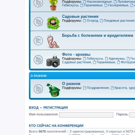
Подфорумы:
Насекомоядные
,
Луковичны
Гибискусы
,
Гераниевые
,
Геснериевые
,
Садовые растения
Подфорумы:
Огород
,
Плодовые растения
Борьба с болезнями и вредителями
Фото - архивы
Подфорумы:
Гибискусы
,
Адениумы
,
Ге
Садовые растения
,
Гераниевые
,
Фотоуро
О РАЗНОМ
О разном
Подфорумы:
Поздравления
,
Красота, здо
ВХОД
•
РЕГИСТРАЦИЯ
Имя пользователя:
Пароль:
КТО СЕЙЧАС НА КОНФЕРЕНЦИИ
Всего
5676
посетителей :: 3 зарегистрированных, 0 скрытых и 5673 