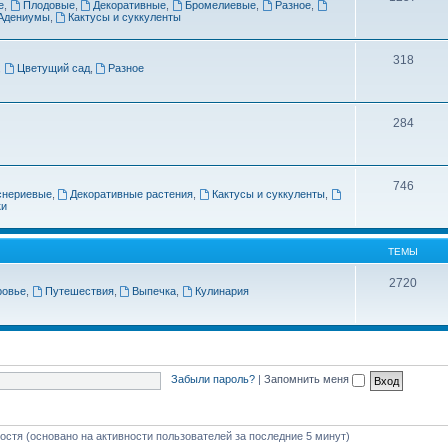
е
,
Плодовые
,
Декоративные
,
Бромелиевые
,
Разное
,
Адениумы
,
Кактусы и суккуленты
318
,
Цветущий сад
,
Разное
284
746
снериевые
,
Декоративные растения
,
Кактусы и суккуленты
,
ки
ТЕМЫ
2720
ровье
,
Путешествия
,
Выпечка
,
Кулинария
Забыли пароль?
|
Запомнить меня
гостя (основано на активности пользователей за последние 5 минут)