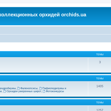
коллекционных орхидей orchids.ua
ТЕМЫ
3
ТЕМЫ
1405
ендробиумы
,
Фаленопсисы
,
Пафиопедилумы и
ии
,
Орхидеи умеренных широт
,
Фотоконкурсы
ТЕМЫ
1257