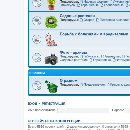
Подфорумы:
Насекомоядные
,
Луковичны
Гибискусы
,
Гераниевые
,
Геснериевые
,
Садовые растения
Подфорумы:
Огород
,
Плодовые растения
Борьба с болезнями и вредителями
Фото - архивы
Подфорумы:
Гибискусы
,
Адениумы
,
Ге
Садовые растения
,
Гераниевые
,
Фотоуро
О РАЗНОМ
О разном
Подфорумы:
Поздравления
,
Красота, здо
ВХОД
•
РЕГИСТРАЦИЯ
Имя пользователя:
Пароль:
КТО СЕЙЧАС НА КОНФЕРЕНЦИИ
Всего
5860
посетителей :: 2 зарегистрированных, 0 скрытых и 5858 