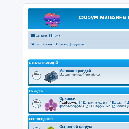
форум магазина 
Ссылки
FAQ
orchids.ua
Список форумов
МАГАЗИН ОРХИДЕЙ
Магазин орхидей
Магазин орхидей orchids.ua
ОРХИДЕИ
Орхидеи
Подфорумы:
Каттлеи и лелии
,
Ванды
,
Д
фрагмипедиумы
,
Онцидиумные
,
Коллекц
ЦВЕТОВОДСТВО
Основной форум