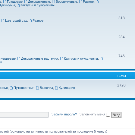
е
,
Плодовые
,
Декоративные
,
Бромелиевые
,
Разное
,
Адениумы
,
Кактусы и суккуленты
318
,
Цветущий сад
,
Разное
284
746
снериевые
,
Декоративные растения
,
Кактусы и суккуленты
,
ки
ТЕМЫ
2720
ровье
,
Путешествия
,
Выпечка
,
Кулинария
Забыли пароль?
|
Запомнить меня
гостей (основано на активности пользователей за последние 5 минут)