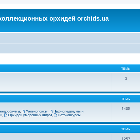
коллекционных орхидей orchids.ua
ТЕМЫ
3
ТЕМЫ
1405
ендробиумы
,
Фаленопсисы
,
Пафиопедилумы и
ии
,
Орхидеи умеренных широт
,
Фотоконкурсы
ТЕМЫ
1257