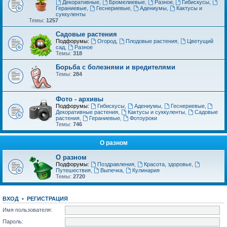
Декоративные
,
Бромелиевые
,
Разное
,
Гибискусы
,
Гераниевые
,
Геснериевые
,
Адениумы
,
Кактусы и
суккуленты
Темы:
1257
Садовые растения
Подфорумы:
Огород
,
Плодовые растения
,
Цветущий
сад
,
Разное
Темы:
318
Борьба с болезнями и вредителями
Темы:
284
Фото - архивы
Подфорумы:
Гибискусы
,
Адениумы
,
Геснериевые
,
Декоративные растения
,
Кактусы и суккуленты
,
Садовые
растения
,
Гераниевые
,
Фотоуроки
Темы:
746
О разном
О разном
Подфорумы:
Поздравления
,
Красота, здоровье
,
Путешествия
,
Выпечка
,
Кулинария
Темы:
2720
ВХОД
•
РЕГИСТРАЦИЯ
Имя пользователя:
Пароль: