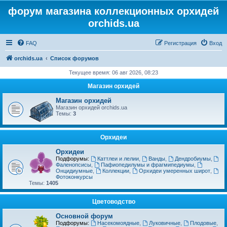
форум магазина коллекционных орхидей
orchids.ua
FAQ
Регистрация
Вход
orchids.ua
Список форумов
Текущее время: 06 авг 2026, 08:23
Магазин орхидей
Магазин орхидей
Магазин орхидей orchids.ua
Темы:
3
Орхидеи
Орхидеи
Подфорумы:
Каттлеи и лелии
,
Ванды
,
Дендробиумы
,
Фаленопсисы
,
Пафиопедилумы и фрагмипедиумы
,
Онцидиумные
,
Коллекции
,
Орхидеи умеренных широт
,
Фотоконкурсы
Темы:
1405
Цветоводство
Основной форум
Подфорумы:
Насекомоядные
,
Луковичные
,
Плодовые
,