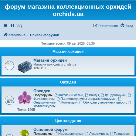
форум магазина коллекционных орхидей
orchids.ua
FAQ
Регистрация
Вход
orchids.ua
Список форумов
Текущее время: 09 авг 2026, 05:36
Магазин орхидей
Магазин орхидей
Магазин орхидей orchids.ua
Темы:
3
Орхидеи
Орхидеи
Подфорумы:
Каттлеи и лелии
,
Ванды
,
Дендробиумы
,
Фаленопсисы
,
Пафиопедилумы и фрагмипедиумы
,
Онцидиумные
,
Коллекции
,
Орхидеи умеренных широт
,
Фотоконкурсы
Темы:
1405
Цветоводство
Основной форум
Подфорумы:
Насекомоядные
,
Луковичные
,
Плодовые
,