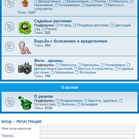
Декоративные
,
Бромелиевые
,
Разное
,
Гибискусы
,
Гераниевые
,
Геснериевые
,
Адениумы
,
Кактусы и
суккуленты
Темы:
1257
Садовые растения
Подфорумы:
Огород
,
Плодовые растения
,
Цветущий
сад
,
Разное
Темы:
318
Борьба с болезнями и вредителями
Темы:
284
Фото - архивы
Подфорумы:
Гибискусы
,
Адениумы
,
Геснериевые
,
Декоративные растения
,
Кактусы и суккуленты
,
Садовые
растения
,
Гераниевые
,
Фотоуроки
Темы:
746
О разном
О разном
Подфорумы:
Поздравления
,
Красота, здоровье
,
Путешествия
,
Выпечка
,
Кулинария
Темы:
2720
ВХОД
•
РЕГИСТРАЦИЯ
Имя пользователя:
Пароль: