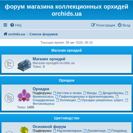
форум магазина коллекционных орхидей
orchids.ua
FAQ
Регистрация
Вход
orchids.ua
Список форумов
Текущее время: 08 авг 2026, 06:10
Магазин орхидей
Магазин орхидей
Магазин орхидей orchids.ua
Темы:
3
Орхидеи
Орхидеи
Подфорумы:
Каттлеи и лелии
,
Ванды
,
Дендробиумы
,
Фаленопсисы
,
Пафиопедилумы и фрагмипедиумы
,
Онцидиумные
,
Коллекции
,
Орхидеи умеренных широт
,
Фотоконкурсы
Темы:
1405
Цветоводство
Основной форум
Подфорумы:
Насекомоядные
,
Луковичные
,
Плодовые
,