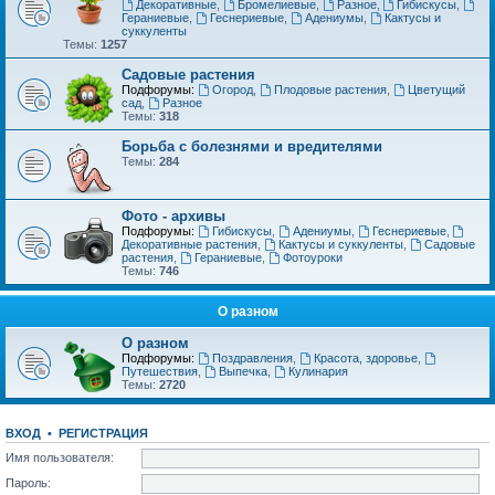
Декоративные
,
Бромелиевые
,
Разное
,
Гибискусы
,
Гераниевые
,
Геснериевые
,
Адениумы
,
Кактусы и
суккуленты
Темы:
1257
Садовые растения
Подфорумы:
Огород
,
Плодовые растения
,
Цветущий
сад
,
Разное
Темы:
318
Борьба с болезнями и вредителями
Темы:
284
Фото - архивы
Подфорумы:
Гибискусы
,
Адениумы
,
Геснериевые
,
Декоративные растения
,
Кактусы и суккуленты
,
Садовые
растения
,
Гераниевые
,
Фотоуроки
Темы:
746
О разном
О разном
Подфорумы:
Поздравления
,
Красота, здоровье
,
Путешествия
,
Выпечка
,
Кулинария
Темы:
2720
ВХОД
•
РЕГИСТРАЦИЯ
Имя пользователя:
Пароль: