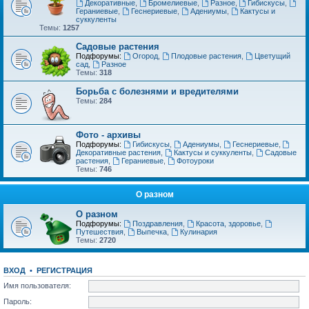
Декоративные
,
Бромелиевые
,
Разное
,
Гибискусы
,
Гераниевые
,
Геснериевые
,
Адениумы
,
Кактусы и
суккуленты
Темы:
1257
Садовые растения
Подфорумы:
Огород
,
Плодовые растения
,
Цветущий
сад
,
Разное
Темы:
318
Борьба с болезнями и вредителями
Темы:
284
Фото - архивы
Подфорумы:
Гибискусы
,
Адениумы
,
Геснериевые
,
Декоративные растения
,
Кактусы и суккуленты
,
Садовые
растения
,
Гераниевые
,
Фотоуроки
Темы:
746
О разном
О разном
Подфорумы:
Поздравления
,
Красота, здоровье
,
Путешествия
,
Выпечка
,
Кулинария
Темы:
2720
ВХОД
•
РЕГИСТРАЦИЯ
Имя пользователя:
Пароль: