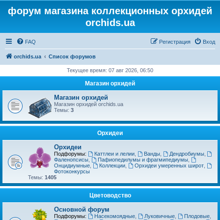
форум магазина коллекционных орхидей
orchids.ua
FAQ
Регистрация
Вход
orchids.ua
Список форумов
Текущее время: 07 авг 2026, 06:50
Магазин орхидей
Магазин орхидей
Магазин орхидей orchids.ua
Темы:
3
Орхидеи
Орхидеи
Подфорумы:
Каттлеи и лелии
,
Ванды
,
Дендробиумы
,
Фаленопсисы
,
Пафиопедилумы и фрагмипедиумы
,
Онцидиумные
,
Коллекции
,
Орхидеи умеренных широт
,
Фотоконкурсы
Темы:
1405
Цветоводство
Основной форум
Подфорумы:
Насекомоядные
,
Луковичные
,
Плодовые
,