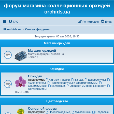
форум магазина коллекционных орхидей
orchids.ua
FAQ
Регистрация
Вход
orchids.ua
Список форумов
Текущее время: 08 авг 2026, 18:33
Магазин орхидей
Магазин орхидей
Магазин орхидей orchids.ua
Темы:
3
Орхидеи
Орхидеи
Подфорумы:
Каттлеи и лелии
,
Ванды
,
Дендробиумы
,
Фаленопсисы
,
Пафиопедилумы и фрагмипедиумы
,
Онцидиумные
,
Коллекции
,
Орхидеи умеренных широт
,
Фотоконкурсы
Темы:
1405
Цветоводство
Основной форум
Подфорумы:
Насекомоядные
,
Луковичные
,
Плодовые
,