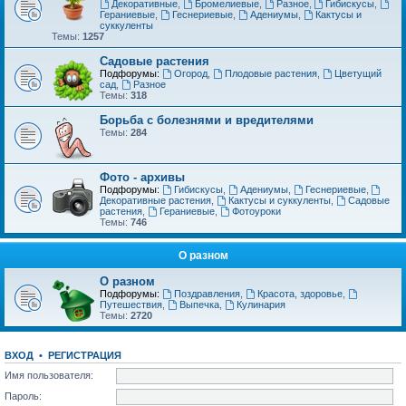
Декоративные
,
Бромелиевые
,
Разное
,
Гибискусы
,
Гераниевые
,
Геснериевые
,
Адениумы
,
Кактусы и
суккуленты
Темы:
1257
Садовые растения
Подфорумы:
Огород
,
Плодовые растения
,
Цветущий
сад
,
Разное
Темы:
318
Борьба с болезнями и вредителями
Темы:
284
Фото - архивы
Подфорумы:
Гибискусы
,
Адениумы
,
Геснериевые
,
Декоративные растения
,
Кактусы и суккуленты
,
Садовые
растения
,
Гераниевые
,
Фотоуроки
Темы:
746
О разном
О разном
Подфорумы:
Поздравления
,
Красота, здоровье
,
Путешествия
,
Выпечка
,
Кулинария
Темы:
2720
ВХОД
•
РЕГИСТРАЦИЯ
Имя пользователя:
Пароль: