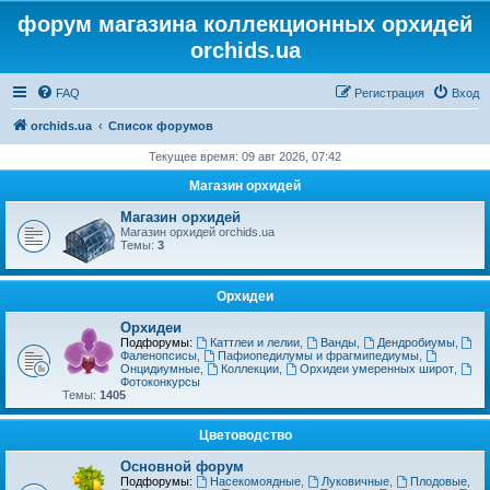
форум магазина коллекционных орхидей
orchids.ua
FAQ
Регистрация
Вход
orchids.ua
Список форумов
Текущее время: 09 авг 2026, 07:42
Магазин орхидей
Магазин орхидей
Магазин орхидей orchids.ua
Темы:
3
Орхидеи
Орхидеи
Подфорумы:
Каттлеи и лелии
,
Ванды
,
Дендробиумы
,
Фаленопсисы
,
Пафиопедилумы и фрагмипедиумы
,
Онцидиумные
,
Коллекции
,
Орхидеи умеренных широт
,
Фотоконкурсы
Темы:
1405
Цветоводство
Основной форум
Подфорумы:
Насекомоядные
,
Луковичные
,
Плодовые
,