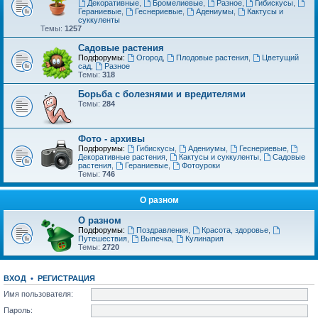
Декоративные
,
Бромелиевые
,
Разное
,
Гибискусы
,
Гераниевые
,
Геснериевые
,
Адениумы
,
Кактусы и
суккуленты
Темы:
1257
Садовые растения
Подфорумы:
Огород
,
Плодовые растения
,
Цветущий
сад
,
Разное
Темы:
318
Борьба с болезнями и вредителями
Темы:
284
Фото - архивы
Подфорумы:
Гибискусы
,
Адениумы
,
Геснериевые
,
Декоративные растения
,
Кактусы и суккуленты
,
Садовые
растения
,
Гераниевые
,
Фотоуроки
Темы:
746
О разном
О разном
Подфорумы:
Поздравления
,
Красота, здоровье
,
Путешествия
,
Выпечка
,
Кулинария
Темы:
2720
ВХОД
•
РЕГИСТРАЦИЯ
Имя пользователя:
Пароль: