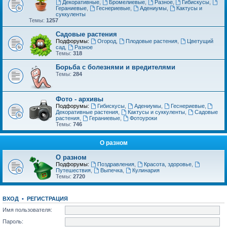
Декоративные
,
Бромелиевые
,
Разное
,
Гибискусы
,
Гераниевые
,
Геснериевые
,
Адениумы
,
Кактусы и
суккуленты
Темы:
1257
Садовые растения
Подфорумы:
Огород
,
Плодовые растения
,
Цветущий
сад
,
Разное
Темы:
318
Борьба с болезнями и вредителями
Темы:
284
Фото - архивы
Подфорумы:
Гибискусы
,
Адениумы
,
Геснериевые
,
Декоративные растения
,
Кактусы и суккуленты
,
Садовые
растения
,
Гераниевые
,
Фотоуроки
Темы:
746
О разном
О разном
Подфорумы:
Поздравления
,
Красота, здоровье
,
Путешествия
,
Выпечка
,
Кулинария
Темы:
2720
ВХОД
•
РЕГИСТРАЦИЯ
Имя пользователя:
Пароль: