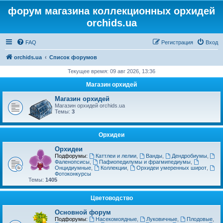
форум магазина коллекционных орхидей
orchids.ua
FAQ
Регистрация
Вход
orchids.ua
Список форумов
Текущее время: 09 авг 2026, 13:36
Магазин орхидей
Магазин орхидей
Магазин орхидей orchids.ua
Темы:
3
Орхидеи
Орхидеи
Подфорумы:
Каттлеи и лелии
,
Ванды
,
Дендробиумы
,
Фаленопсисы
,
Пафиопедилумы и фрагмипедиумы
,
Онцидиумные
,
Коллекции
,
Орхидеи умеренных широт
,
Фотоконкурсы
Темы:
1405
Цветоводство
Основной форум
Подфорумы:
Насекомоядные
,
Луковичные
,
Плодовые
,