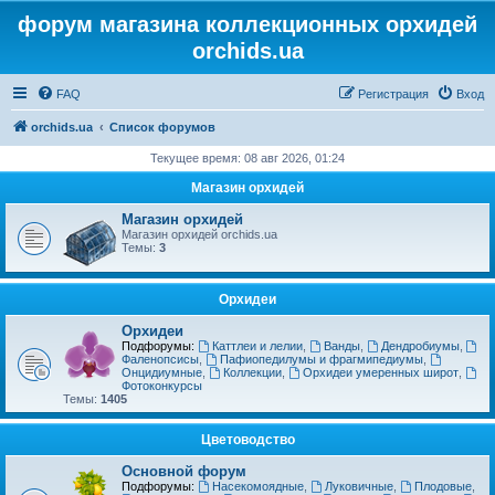
форум магазина коллекционных орхидей
orchids.ua
FAQ
Регистрация
Вход
orchids.ua
Список форумов
Текущее время: 08 авг 2026, 01:24
Магазин орхидей
Магазин орхидей
Магазин орхидей orchids.ua
Темы:
3
Орхидеи
Орхидеи
Подфорумы:
Каттлеи и лелии
,
Ванды
,
Дендробиумы
,
Фаленопсисы
,
Пафиопедилумы и фрагмипедиумы
,
Онцидиумные
,
Коллекции
,
Орхидеи умеренных широт
,
Фотоконкурсы
Темы:
1405
Цветоводство
Основной форум
Подфорумы:
Насекомоядные
,
Луковичные
,
Плодовые
,