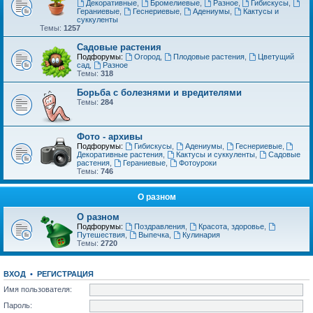
Декоративные
,
Бромелиевые
,
Разное
,
Гибискусы
,
Гераниевые
,
Геснериевые
,
Адениумы
,
Кактусы и
суккуленты
Темы:
1257
Садовые растения
Подфорумы:
Огород
,
Плодовые растения
,
Цветущий
сад
,
Разное
Темы:
318
Борьба с болезнями и вредителями
Темы:
284
Фото - архивы
Подфорумы:
Гибискусы
,
Адениумы
,
Геснериевые
,
Декоративные растения
,
Кактусы и суккуленты
,
Садовые
растения
,
Гераниевые
,
Фотоуроки
Темы:
746
О разном
О разном
Подфорумы:
Поздравления
,
Красота, здоровье
,
Путешествия
,
Выпечка
,
Кулинария
Темы:
2720
ВХОД
•
РЕГИСТРАЦИЯ
Имя пользователя:
Пароль: