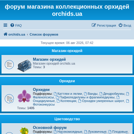
форум магазина коллекционных орхидей
orchids.ua
FAQ
Регистрация
Вход
orchids.ua
Список форумов
Текущее время: 06 авг 2026, 07:42
Магазин орхидей
Магазин орхидей
Магазин орхидей orchids.ua
Темы:
3
Орхидеи
Орхидеи
Подфорумы:
Каттлеи и лелии
,
Ванды
,
Дендробиумы
,
Фаленопсисы
,
Пафиопедилумы и фрагмипедиумы
,
Онцидиумные
,
Коллекции
,
Орхидеи умеренных широт
,
Фотоконкурсы
Темы:
1405
Цветоводство
Основной форум
Подфорумы:
Насекомоядные
,
Луковичные
,
Плодовые
,