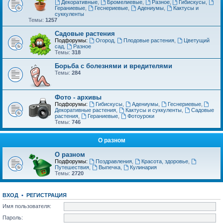
Декоративные
,
Бромелиевые
,
Разное
,
Гибискусы
,
Гераниевые
,
Геснериевые
,
Адениумы
,
Кактусы и
суккуленты
Темы:
1257
Садовые растения
Подфорумы:
Огород
,
Плодовые растения
,
Цветущий
сад
,
Разное
Темы:
318
Борьба с болезнями и вредителями
Темы:
284
Фото - архивы
Подфорумы:
Гибискусы
,
Адениумы
,
Геснериевые
,
Декоративные растения
,
Кактусы и суккуленты
,
Садовые
растения
,
Гераниевые
,
Фотоуроки
Темы:
746
О разном
О разном
Подфорумы:
Поздравления
,
Красота, здоровье
,
Путешествия
,
Выпечка
,
Кулинария
Темы:
2720
ВХОД
•
РЕГИСТРАЦИЯ
Имя пользователя:
Пароль: