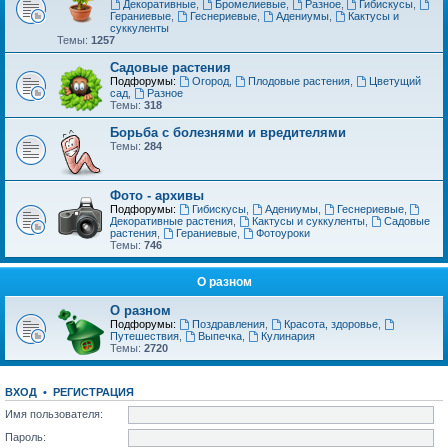
Декоративные
,
Бромелиевые
,
Разное
,
Гибискусы
,
Гераниевые
,
Геснериевые
,
Адениумы
,
Кактусы и
суккуленты
Темы:
1257
Садовые растения
Подфорумы:
Огород
,
Плодовые растения
,
Цветущий
сад
,
Разное
Темы:
318
Борьба с болезнями и вредителями
Темы:
284
Фото - архивы
Подфорумы:
Гибискусы
,
Адениумы
,
Геснериевые
,
Декоративные растения
,
Кактусы и суккуленты
,
Садовые
растения
,
Гераниевые
,
Фотоуроки
Темы:
746
О разном
О разном
Подфорумы:
Поздравления
,
Красота, здоровье
,
Путешествия
,
Выпечка
,
Кулинария
Темы:
2720
ВХОД
•
РЕГИСТРАЦИЯ
Имя пользователя:
Пароль: