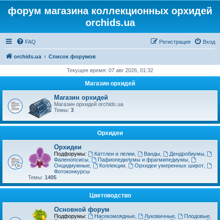
форум магазина коллекционных орхидей
orchids.ua
FAQ
Регистрация
Вход
orchids.ua
Список форумов
Текущее время: 07 авг 2026, 01:32
Магазин орхидей
Магазин орхидей
Магазин орхидей orchids.ua
Темы:
3
Орхидеи
Орхидеи
Подфорумы:
Каттлеи и лелии
,
Ванды
,
Дендробиумы
,
Фаленопсисы
,
Пафиопедилумы и фрагмипедиумы
,
Онцидиумные
,
Коллекции
,
Орхидеи умеренных широт
,
Фотоконкурсы
Темы:
1405
Цветоводство
Основной форум
Подфорумы:
Насекомоядные
,
Луковичные
,
Плодовые
,