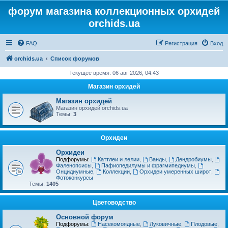
форум магазина коллекционных орхидей
orchids.ua
FAQ
Регистрация
Вход
orchids.ua
Список форумов
Текущее время: 06 авг 2026, 04:43
Магазин орхидей
Магазин орхидей
Магазин орхидей orchids.ua
Темы:
3
Орхидеи
Орхидеи
Подфорумы:
Каттлеи и лелии
,
Ванды
,
Дендробиумы
,
Фаленопсисы
,
Пафиопедилумы и фрагмипедиумы
,
Онцидиумные
,
Коллекции
,
Орхидеи умеренных широт
,
Фотоконкурсы
Темы:
1405
Цветоводство
Основной форум
Подфорумы:
Насекомоядные
,
Луковичные
,
Плодовые
,