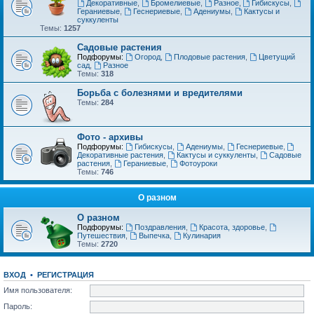
Декоративные
,
Бромелиевые
,
Разное
,
Гибискусы
,
Гераниевые
,
Геснериевые
,
Адениумы
,
Кактусы и
суккуленты
Темы:
1257
Садовые растения
Подфорумы:
Огород
,
Плодовые растения
,
Цветущий
сад
,
Разное
Темы:
318
Борьба с болезнями и вредителями
Темы:
284
Фото - архивы
Подфорумы:
Гибискусы
,
Адениумы
,
Геснериевые
,
Декоративные растения
,
Кактусы и суккуленты
,
Садовые
растения
,
Гераниевые
,
Фотоуроки
Темы:
746
О разном
О разном
Подфорумы:
Поздравления
,
Красота, здоровье
,
Путешествия
,
Выпечка
,
Кулинария
Темы:
2720
ВХОД
•
РЕГИСТРАЦИЯ
Имя пользователя:
Пароль: