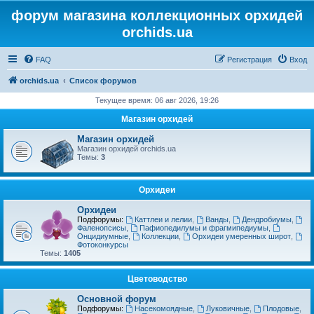
форум магазина коллекционных орхидей
orchids.ua
FAQ
Регистрация
Вход
orchids.ua
Список форумов
Текущее время: 06 авг 2026, 19:26
Магазин орхидей
Магазин орхидей
Магазин орхидей orchids.ua
Темы:
3
Орхидеи
Орхидеи
Подфорумы:
Каттлеи и лелии
,
Ванды
,
Дендробиумы
,
Фаленопсисы
,
Пафиопедилумы и фрагмипедиумы
,
Онцидиумные
,
Коллекции
,
Орхидеи умеренных широт
,
Фотоконкурсы
Темы:
1405
Цветоводство
Основной форум
Подфорумы:
Насекомоядные
,
Луковичные
,
Плодовые
,