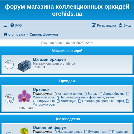
форум магазина коллекционных орхидей
orchids.ua
FAQ
Регистрация
Вход
orchids.ua
Список форумов
Текущее время: 06 авг 2026, 22:04
Магазин орхидей
Магазин орхидей
Магазин орхидей orchids.ua
Темы:
3
Орхидеи
Орхидеи
Подфорумы:
Каттлеи и лелии
,
Ванды
,
Дендробиумы
,
Фаленопсисы
,
Пафиопедилумы и фрагмипедиумы
,
Онцидиумные
,
Коллекции
,
Орхидеи умеренных широт
,
Фотоконкурсы
Темы:
1405
Цветоводство
Основной форум
Подфорумы:
Насекомоядные
,
Луковичные
,
Плодовые
,