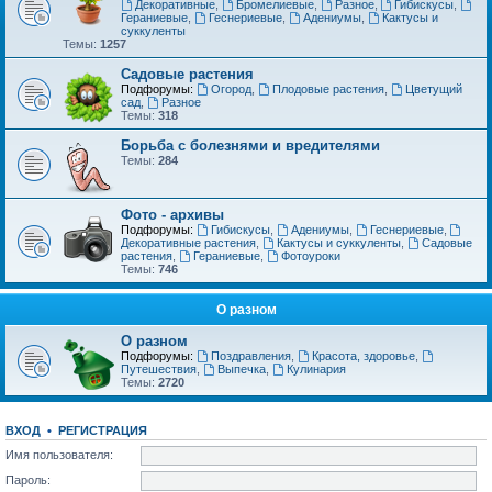
Декоративные
,
Бромелиевые
,
Разное
,
Гибискусы
,
Гераниевые
,
Геснериевые
,
Адениумы
,
Кактусы и
суккуленты
Темы:
1257
Садовые растения
Подфорумы:
Огород
,
Плодовые растения
,
Цветущий
сад
,
Разное
Темы:
318
Борьба с болезнями и вредителями
Темы:
284
Фото - архивы
Подфорумы:
Гибискусы
,
Адениумы
,
Геснериевые
,
Декоративные растения
,
Кактусы и суккуленты
,
Садовые
растения
,
Гераниевые
,
Фотоуроки
Темы:
746
О разном
О разном
Подфорумы:
Поздравления
,
Красота, здоровье
,
Путешествия
,
Выпечка
,
Кулинария
Темы:
2720
ВХОД
•
РЕГИСТРАЦИЯ
Имя пользователя:
Пароль: