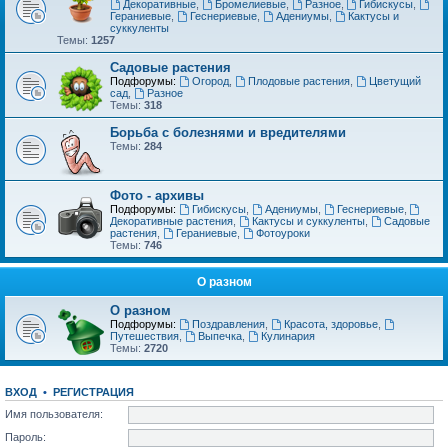
Декоративные
,
Бромелиевые
,
Разное
,
Гибискусы
,
Гераниевые
,
Геснериевые
,
Адениумы
,
Кактусы и
суккуленты
Темы:
1257
Садовые растения
Подфорумы:
Огород
,
Плодовые растения
,
Цветущий
сад
,
Разное
Темы:
318
Борьба с болезнями и вредителями
Темы:
284
Фото - архивы
Подфорумы:
Гибискусы
,
Адениумы
,
Геснериевые
,
Декоративные растения
,
Кактусы и суккуленты
,
Садовые
растения
,
Гераниевые
,
Фотоуроки
Темы:
746
О разном
О разном
Подфорумы:
Поздравления
,
Красота, здоровье
,
Путешествия
,
Выпечка
,
Кулинария
Темы:
2720
ВХОД
•
РЕГИСТРАЦИЯ
Имя пользователя:
Пароль: