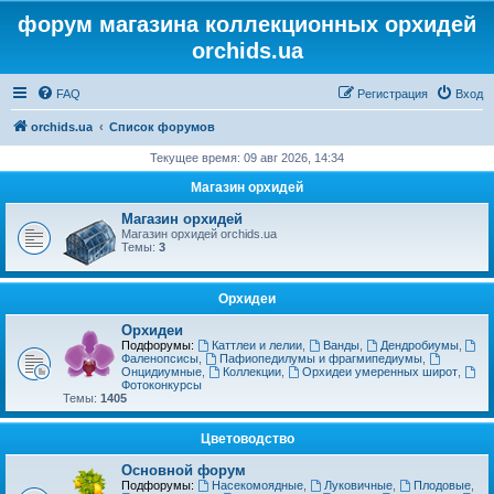
форум магазина коллекционных орхидей
orchids.ua
FAQ
Регистрация
Вход
orchids.ua
Список форумов
Текущее время: 09 авг 2026, 14:34
Магазин орхидей
Магазин орхидей
Магазин орхидей orchids.ua
Темы:
3
Орхидеи
Орхидеи
Подфорумы:
Каттлеи и лелии
,
Ванды
,
Дендробиумы
,
Фаленопсисы
,
Пафиопедилумы и фрагмипедиумы
,
Онцидиумные
,
Коллекции
,
Орхидеи умеренных широт
,
Фотоконкурсы
Темы:
1405
Цветоводство
Основной форум
Подфорумы:
Насекомоядные
,
Луковичные
,
Плодовые
,