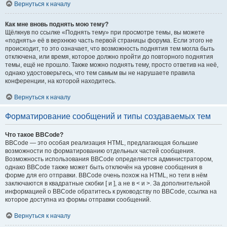
Вернуться к началу
Как мне вновь поднять мою тему?
Щёлкнув по ссылке «Поднять тему» при просмотре темы, вы можете
«поднять» её в верхнюю часть первой страницы форума. Если этого не
происходит, то это означает, что возможность поднятия тем могла быть
отключена, или время, которое должно пройти до повторного поднятия
темы, ещё не прошло. Также можно поднять тему, просто ответив на неё,
однако удостоверьтесь, что тем самым вы не нарушаете правила
конференции, на которой находитесь.
Вернуться к началу
Форматирование сообщений и типы создаваемых тем
Что такое BBCode?
BBCode — это особая реализация HTML, предлагающая большие
возможности по форматированию отдельных частей сообщения.
Возможность использования BBCode определяется администратором,
однако BBCode также может быть отключён на уровне сообщения в
форме для его отправки. BBCode очень похож на HTML, но теги в нём
заключаются в квадратные скобки [ и ], а не в < и >. За дополнительной
информацией о BBCode обратитесь к руководству по BBCode, ссылка на
которое доступна из формы отправки сообщений.
Вернуться к началу