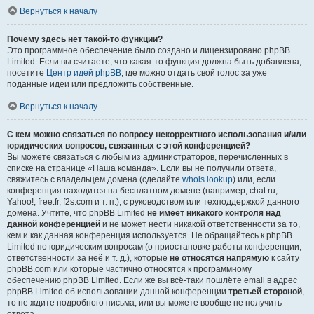
Вернуться к началу
Почему здесь нет такой-то функции?
Это программное обеспечение было создано и лицензировано phpBB
Limited. Если вы считаете, что какая-то функция должна быть добавлена,
посетите
Центр идей phpBB
, где можно отдать свой голос за уже
поданные идеи или предложить собственные.
Вернуться к началу
С кем можно связаться по вопросу некорректного использования и/или
юридических вопросов, связанных с этой конференцией?
Вы можете связаться с любым из администраторов, перечисленных в
списке на странице «Наша команда». Если вы не получили ответа,
свяжитесь с владельцем домена (сделайте
whois lookup
) или, если
конференция находится на бесплатном домене (например, chat.ru,
Yahoo!, free.fr, f2s.com и т. п.), с руководством или техподдержкой данного
домена. Учтите, что phpBB Limited
не имеет никакого контроля над
данной конференцией
и не может нести никакой ответственности за то,
кем и как данная конференция используется. Не обращайтесь к phpBB
Limited по юридическим вопросам (о приостановке работы конференции,
ответственности за неё и т. д.), которые
не относятся напрямую
к сайту
phpBB.com или которые частично относятся к программному
обеспечению phpBB Limited. Если же вы всё-таки пошлёте email в адрес
phpBB Limited об использовании данной конференции
третьей стороной
,
то не ждите подробного письма, или вы можете вообще не получить