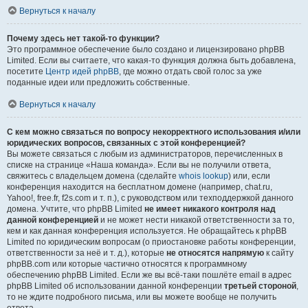
Вернуться к началу
Почему здесь нет такой-то функции?
Это программное обеспечение было создано и лицензировано phpBB
Limited. Если вы считаете, что какая-то функция должна быть добавлена,
посетите
Центр идей phpBB
, где можно отдать свой голос за уже
поданные идеи или предложить собственные.
Вернуться к началу
С кем можно связаться по вопросу некорректного использования и/или
юридических вопросов, связанных с этой конференцией?
Вы можете связаться с любым из администраторов, перечисленных в
списке на странице «Наша команда». Если вы не получили ответа,
свяжитесь с владельцем домена (сделайте
whois lookup
) или, если
конференция находится на бесплатном домене (например, chat.ru,
Yahoo!, free.fr, f2s.com и т. п.), с руководством или техподдержкой данного
домена. Учтите, что phpBB Limited
не имеет никакого контроля над
данной конференцией
и не может нести никакой ответственности за то,
кем и как данная конференция используется. Не обращайтесь к phpBB
Limited по юридическим вопросам (о приостановке работы конференции,
ответственности за неё и т. д.), которые
не относятся напрямую
к сайту
phpBB.com или которые частично относятся к программному
обеспечению phpBB Limited. Если же вы всё-таки пошлёте email в адрес
phpBB Limited об использовании данной конференции
третьей стороной
,
то не ждите подробного письма, или вы можете вообще не получить