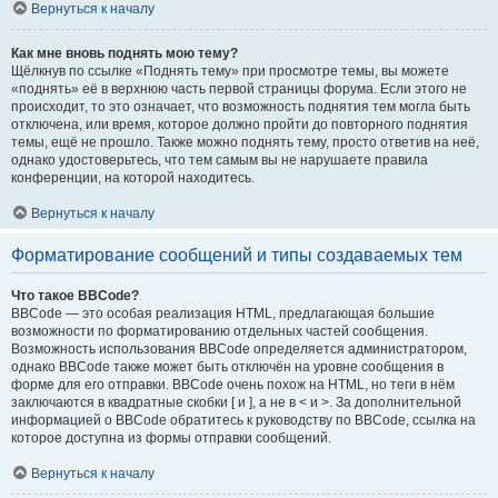
Вернуться к началу
Как мне вновь поднять мою тему?
Щёлкнув по ссылке «Поднять тему» при просмотре темы, вы можете
«поднять» её в верхнюю часть первой страницы форума. Если этого не
происходит, то это означает, что возможность поднятия тем могла быть
отключена, или время, которое должно пройти до повторного поднятия
темы, ещё не прошло. Также можно поднять тему, просто ответив на неё,
однако удостоверьтесь, что тем самым вы не нарушаете правила
конференции, на которой находитесь.
Вернуться к началу
Форматирование сообщений и типы создаваемых тем
Что такое BBCode?
BBCode — это особая реализация HTML, предлагающая большие
возможности по форматированию отдельных частей сообщения.
Возможность использования BBCode определяется администратором,
однако BBCode также может быть отключён на уровне сообщения в
форме для его отправки. BBCode очень похож на HTML, но теги в нём
заключаются в квадратные скобки [ и ], а не в < и >. За дополнительной
информацией о BBCode обратитесь к руководству по BBCode, ссылка на
которое доступна из формы отправки сообщений.
Вернуться к началу