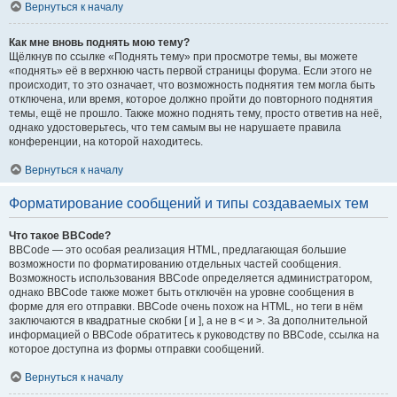
Вернуться к началу
Как мне вновь поднять мою тему?
Щёлкнув по ссылке «Поднять тему» при просмотре темы, вы можете
«поднять» её в верхнюю часть первой страницы форума. Если этого не
происходит, то это означает, что возможность поднятия тем могла быть
отключена, или время, которое должно пройти до повторного поднятия
темы, ещё не прошло. Также можно поднять тему, просто ответив на неё,
однако удостоверьтесь, что тем самым вы не нарушаете правила
конференции, на которой находитесь.
Вернуться к началу
Форматирование сообщений и типы создаваемых тем
Что такое BBCode?
BBCode — это особая реализация HTML, предлагающая большие
возможности по форматированию отдельных частей сообщения.
Возможность использования BBCode определяется администратором,
однако BBCode также может быть отключён на уровне сообщения в
форме для его отправки. BBCode очень похож на HTML, но теги в нём
заключаются в квадратные скобки [ и ], а не в < и >. За дополнительной
информацией о BBCode обратитесь к руководству по BBCode, ссылка на
которое доступна из формы отправки сообщений.
Вернуться к началу