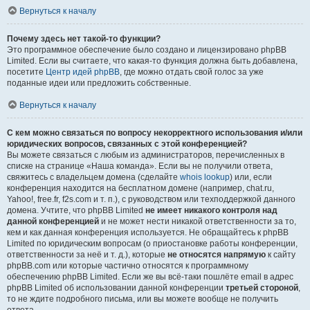
Вернуться к началу
Почему здесь нет такой-то функции?
Это программное обеспечение было создано и лицензировано phpBB
Limited. Если вы считаете, что какая-то функция должна быть добавлена,
посетите
Центр идей phpBB
, где можно отдать свой голос за уже
поданные идеи или предложить собственные.
Вернуться к началу
С кем можно связаться по вопросу некорректного использования и/или
юридических вопросов, связанных с этой конференцией?
Вы можете связаться с любым из администраторов, перечисленных в
списке на странице «Наша команда». Если вы не получили ответа,
свяжитесь с владельцем домена (сделайте
whois lookup
) или, если
конференция находится на бесплатном домене (например, chat.ru,
Yahoo!, free.fr, f2s.com и т. п.), с руководством или техподдержкой данного
домена. Учтите, что phpBB Limited
не имеет никакого контроля над
данной конференцией
и не может нести никакой ответственности за то,
кем и как данная конференция используется. Не обращайтесь к phpBB
Limited по юридическим вопросам (о приостановке работы конференции,
ответственности за неё и т. д.), которые
не относятся напрямую
к сайту
phpBB.com или которые частично относятся к программному
обеспечению phpBB Limited. Если же вы всё-таки пошлёте email в адрес
phpBB Limited об использовании данной конференции
третьей стороной
,
то не ждите подробного письма, или вы можете вообще не получить