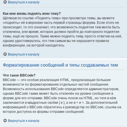
Вернуться к началу
Как мне вновь поднять мою тему?
Щёлкнув по ссылке «Поднять тему» при просмотре темы, вы можете
«поднять» её в верхнюю часть первой страницы форума. Если этого не
происходит, то это означает, что возможность поднятия тем могла быть
отключена, или время, которое должно пройти до повторного поднятия
темы, ещё не прошло. Также можно поднять тему, просто ответив на неё,
однако удостоверьтесь, что тем самым вы не нарушаете правила
конференции, на которой находитесь.
Вернуться к началу
Форматирование сообщений и типы создаваемых тем
Что такое BBCode?
BBCode — это особая реализация HTML, предлагающая большие
возможности по форматированию отдельных частей сообщения.
Возможность использования BBCode определяется администратором,
однако BBCode также может быть отключён на уровне сообщения в
форме для его отправки. BBCode очень похож на HTML, но теги в нём
заключаются в квадратные скобки [ и ], а не в < и >. За дополнительной
информацией о BBCode обратитесь к руководству по BBCode, ссылка на
которое доступна из формы отправки сообщений.
Вернуться к началу