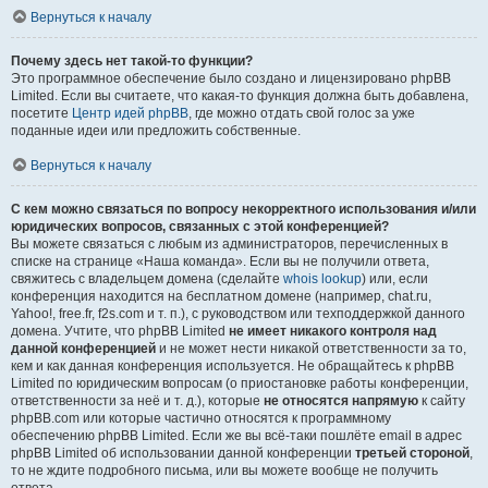
Вернуться к началу
Почему здесь нет такой-то функции?
Это программное обеспечение было создано и лицензировано phpBB
Limited. Если вы считаете, что какая-то функция должна быть добавлена,
посетите
Центр идей phpBB
, где можно отдать свой голос за уже
поданные идеи или предложить собственные.
Вернуться к началу
С кем можно связаться по вопросу некорректного использования и/или
юридических вопросов, связанных с этой конференцией?
Вы можете связаться с любым из администраторов, перечисленных в
списке на странице «Наша команда». Если вы не получили ответа,
свяжитесь с владельцем домена (сделайте
whois lookup
) или, если
конференция находится на бесплатном домене (например, chat.ru,
Yahoo!, free.fr, f2s.com и т. п.), с руководством или техподдержкой данного
домена. Учтите, что phpBB Limited
не имеет никакого контроля над
данной конференцией
и не может нести никакой ответственности за то,
кем и как данная конференция используется. Не обращайтесь к phpBB
Limited по юридическим вопросам (о приостановке работы конференции,
ответственности за неё и т. д.), которые
не относятся напрямую
к сайту
phpBB.com или которые частично относятся к программному
обеспечению phpBB Limited. Если же вы всё-таки пошлёте email в адрес
phpBB Limited об использовании данной конференции
третьей стороной
,
то не ждите подробного письма, или вы можете вообще не получить