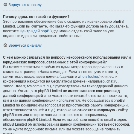
Вернуться к началу
Почему здесь нет такой-то функции?
Это программное обеспечение было создано и лицензировано phpBB
Limited. Если вы считаете, что какая-то функция должна быть добавлена,
посетите
Центр идей phpBB
, где можно отдать свой голос за уже
поданные идеи или предложить собственные.
Вернуться к началу
С кем можно связаться по вопросу некорректного использования и/или
юридических вопросов, связанных с этой конференцией?
Вы можете связаться с любым из администраторов, перечисленных в
списке на странице «Наша команда». Если вы не получили ответа,
свяжитесь с владельцем домена (сделайте
whois lookup
) или, если
конференция находится на бесплатном домене (например, chat.ru,
Yahoo!, free.fr, f2s.com и т. п.), с руководством или техподдержкой данного
домена. Учтите, что phpBB Limited
не имеет никакого контроля над
данной конференцией
и не может нести никакой ответственности за то,
кем и как данная конференция используется. Не обращайтесь к phpBB
Limited по юридическим вопросам (о приостановке работы конференции,
ответственности за неё и т. д.), которые
не относятся напрямую
к сайту
phpBB.com или которые частично относятся к программному
обеспечению phpBB Limited. Если же вы всё-таки пошлёте email в адрес
phpBB Limited об использовании данной конференции
третьей стороной
,
то не ждите подробного письма, или вы можете вообще не получить