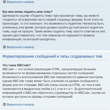
Вернуться к началу
Как мне вновь поднять мою тему?
Щёлкнув по ссылке «Поднять тему» при просмотре темы, вы можете
«поднять» её в верхнюю часть первой страницы форума. Если этого не
происходит, то это означает, что возможность поднятия тем могла быть
отключена, или время, которое должно пройти до повторного поднятия
темы, ещё не прошло. Также можно поднять тему, просто ответив на неё,
однако удостоверьтесь, что тем самым вы не нарушаете правила
конференции, на которой находитесь.
Вернуться к началу
Форматирование сообщений и типы создаваемых тем
Что такое BBCode?
BBCode — это особая реализация HTML, предлагающая большие
возможности по форматированию отдельных частей сообщения.
Возможность использования BBCode определяется администратором,
однако BBCode также может быть отключён на уровне сообщения в
форме для его отправки. BBCode очень похож на HTML, но теги в нём
заключаются в квадратные скобки [ и ], а не в < и >. За дополнительной
информацией о BBCode обратитесь к руководству по BBCode, ссылка на
которое доступна из формы отправки сообщений.
Вернуться к началу