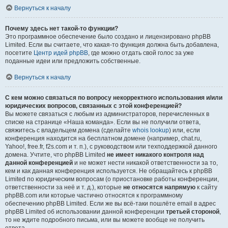
Вернуться к началу
Почему здесь нет такой-то функции?
Это программное обеспечение было создано и лицензировано phpBB
Limited. Если вы считаете, что какая-то функция должна быть добавлена,
посетите
Центр идей phpBB
, где можно отдать свой голос за уже
поданные идеи или предложить собственные.
Вернуться к началу
С кем можно связаться по вопросу некорректного использования и/или
юридических вопросов, связанных с этой конференцией?
Вы можете связаться с любым из администраторов, перечисленных в
списке на странице «Наша команда». Если вы не получили ответа,
свяжитесь с владельцем домена (сделайте
whois lookup
) или, если
конференция находится на бесплатном домене (например, chat.ru,
Yahoo!, free.fr, f2s.com и т. п.), с руководством или техподдержкой данного
домена. Учтите, что phpBB Limited
не имеет никакого контроля над
данной конференцией
и не может нести никакой ответственности за то,
кем и как данная конференция используется. Не обращайтесь к phpBB
Limited по юридическим вопросам (о приостановке работы конференции,
ответственности за неё и т. д.), которые
не относятся напрямую
к сайту
phpBB.com или которые частично относятся к программному
обеспечению phpBB Limited. Если же вы всё-таки пошлёте email в адрес
phpBB Limited об использовании данной конференции
третьей стороной
,
то не ждите подробного письма, или вы можете вообще не получить