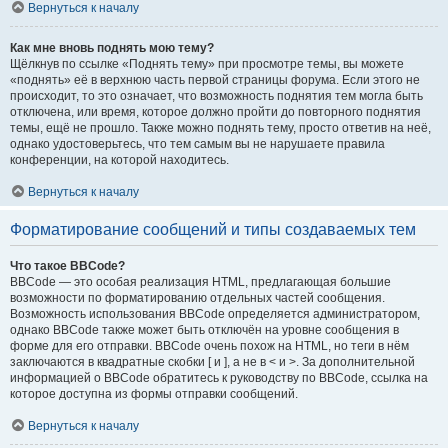
Вернуться к началу
Как мне вновь поднять мою тему?
Щёлкнув по ссылке «Поднять тему» при просмотре темы, вы можете
«поднять» её в верхнюю часть первой страницы форума. Если этого не
происходит, то это означает, что возможность поднятия тем могла быть
отключена, или время, которое должно пройти до повторного поднятия
темы, ещё не прошло. Также можно поднять тему, просто ответив на неё,
однако удостоверьтесь, что тем самым вы не нарушаете правила
конференции, на которой находитесь.
Вернуться к началу
Форматирование сообщений и типы создаваемых тем
Что такое BBCode?
BBCode — это особая реализация HTML, предлагающая большие
возможности по форматированию отдельных частей сообщения.
Возможность использования BBCode определяется администратором,
однако BBCode также может быть отключён на уровне сообщения в
форме для его отправки. BBCode очень похож на HTML, но теги в нём
заключаются в квадратные скобки [ и ], а не в < и >. За дополнительной
информацией о BBCode обратитесь к руководству по BBCode, ссылка на
которое доступна из формы отправки сообщений.
Вернуться к началу