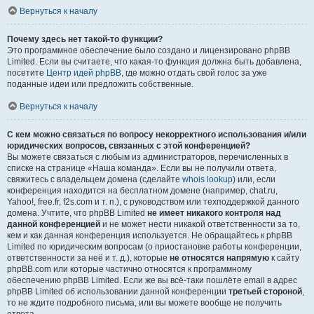
Вернуться к началу
Почему здесь нет такой-то функции?
Это программное обеспечение было создано и лицензировано phpBB
Limited. Если вы считаете, что какая-то функция должна быть добавлена,
посетите
Центр идей phpBB
, где можно отдать свой голос за уже
поданные идеи или предложить собственные.
Вернуться к началу
С кем можно связаться по вопросу некорректного использования и/или
юридических вопросов, связанных с этой конференцией?
Вы можете связаться с любым из администраторов, перечисленных в
списке на странице «Наша команда». Если вы не получили ответа,
свяжитесь с владельцем домена (сделайте
whois lookup
) или, если
конференция находится на бесплатном домене (например, chat.ru,
Yahoo!, free.fr, f2s.com и т. п.), с руководством или техподдержкой данного
домена. Учтите, что phpBB Limited
не имеет никакого контроля над
данной конференцией
и не может нести никакой ответственности за то,
кем и как данная конференция используется. Не обращайтесь к phpBB
Limited по юридическим вопросам (о приостановке работы конференции,
ответственности за неё и т. д.), которые
не относятся напрямую
к сайту
phpBB.com или которые частично относятся к программному
обеспечению phpBB Limited. Если же вы всё-таки пошлёте email в адрес
phpBB Limited об использовании данной конференции
третьей стороной
,
то не ждите подробного письма, или вы можете вообще не получить