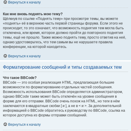
Вернуться к началу
Как мне вновь поднять мою тему?
Щёлкнув по ссылке «Поднять тему» при просмотре темы, вы можете
«поднять» её в верхнюю часть первой страницы форума. Если этого не
происходит, то это означает, что возможность поднятия тем могла быть
отключена, или время, которое должно пройти до повторного поднятия
темы, ещё не прошло. Также можно поднять тему, просто ответив на неё,
однако удостоверьтесь, что тем самым вы не нарушаете правила
конференции, на которой находитесь.
Вернуться к началу
Форматирование сообщений и типы создаваемых тем
Что такое BBCode?
BBCode — это особая реализация HTML, предлагающая большие
возможности по форматированию отдельных частей сообщения.
Возможность использования BBCode определяется администратором,
однако BBCode также может быть отключён на уровне сообщения в
форме для его отправки. BBCode очень похож на HTML, но теги в нём
заключаются в квадратные скобки [ и ], а не в < и >. За дополнительной
информацией о BBCode обратитесь к руководству по BBCode, ссылка на
которое доступна из формы отправки сообщений.
Вернуться к началу