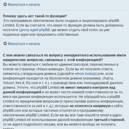
Вернуться к началу
Почему здесь нет такой-то функции?
Это программное обеспечение было создано и лицензировано phpBB
Limited. Если вы считаете, что какая-то функция должна быть добавлена,
посетите
Центр идей phpBB
, где можно отдать свой голос за уже
поданные идеи или предложить собственные.
Вернуться к началу
С кем можно связаться по вопросу некорректного использования и/или
юридических вопросов, связанных с этой конференцией?
Вы можете связаться с любым из администраторов, перечисленных в
списке на странице «Наша команда». Если вы не получили ответа,
свяжитесь с владельцем домена (сделайте
whois lookup
) или, если
конференция находится на бесплатном домене (например, chat.ru,
Yahoo!, free.fr, f2s.com и т. п.), с руководством или техподдержкой данного
домена. Учтите, что phpBB Limited
не имеет никакого контроля над
данной конференцией
и не может нести никакой ответственности за то,
кем и как данная конференция используется. Не обращайтесь к phpBB
Limited по юридическим вопросам (о приостановке работы конференции,
ответственности за неё и т. д.), которые
не относятся напрямую
к сайту
phpBB.com или которые частично относятся к программному
обеспечению phpBB Limited. Если же вы всё-таки пошлёте email в адрес
phpBB Limited об использовании данной конференции
третьей стороной
,
то не ждите подробного письма, или вы можете вообще не получить