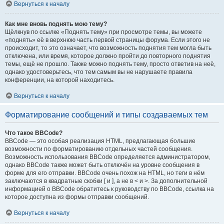
Вернуться к началу
Как мне вновь поднять мою тему?
Щёлкнув по ссылке «Поднять тему» при просмотре темы, вы можете
«поднять» её в верхнюю часть первой страницы форума. Если этого не
происходит, то это означает, что возможность поднятия тем могла быть
отключена, или время, которое должно пройти до повторного поднятия
темы, ещё не прошло. Также можно поднять тему, просто ответив на неё,
однако удостоверьтесь, что тем самым вы не нарушаете правила
конференции, на которой находитесь.
Вернуться к началу
Форматирование сообщений и типы создаваемых тем
Что такое BBCode?
BBCode — это особая реализация HTML, предлагающая большие
возможности по форматированию отдельных частей сообщения.
Возможность использования BBCode определяется администратором,
однако BBCode также может быть отключён на уровне сообщения в
форме для его отправки. BBCode очень похож на HTML, но теги в нём
заключаются в квадратные скобки [ и ], а не в < и >. За дополнительной
информацией о BBCode обратитесь к руководству по BBCode, ссылка на
которое доступна из формы отправки сообщений.
Вернуться к началу