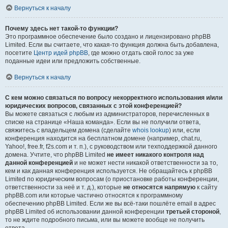
Вернуться к началу
Почему здесь нет такой-то функции?
Это программное обеспечение было создано и лицензировано phpBB
Limited. Если вы считаете, что какая-то функция должна быть добавлена,
посетите
Центр идей phpBB
, где можно отдать свой голос за уже
поданные идеи или предложить собственные.
Вернуться к началу
С кем можно связаться по вопросу некорректного использования и/или
юридических вопросов, связанных с этой конференцией?
Вы можете связаться с любым из администраторов, перечисленных в
списке на странице «Наша команда». Если вы не получили ответа,
свяжитесь с владельцем домена (сделайте
whois lookup
) или, если
конференция находится на бесплатном домене (например, chat.ru,
Yahoo!, free.fr, f2s.com и т. п.), с руководством или техподдержкой данного
домена. Учтите, что phpBB Limited
не имеет никакого контроля над
данной конференцией
и не может нести никакой ответственности за то,
кем и как данная конференция используется. Не обращайтесь к phpBB
Limited по юридическим вопросам (о приостановке работы конференции,
ответственности за неё и т. д.), которые
не относятся напрямую
к сайту
phpBB.com или которые частично относятся к программному
обеспечению phpBB Limited. Если же вы всё-таки пошлёте email в адрес
phpBB Limited об использовании данной конференции
третьей стороной
,
то не ждите подробного письма, или вы можете вообще не получить