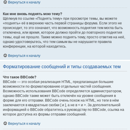
Вернуться к началу
Как мне вновь поднять мою тему?
Щёлкнув по ссылке «Поднять тему» при просмотре темы, вы можете
«поднять» её в верхнюю часть первой страницы форума. Если этого не
происходит, то это означает, что возможность поднятия тем могла быть
отключена, или время, которое должно пройти до повторного поднятия
темы, ещё не прошло. Также можно поднять тему, просто ответив на неё,
однако удостоверьтесь, что тем самым вы не нарушаете правила
конференции, на которой находитесь.
Вернуться к началу
Форматирование сообщений и типы создаваемых тем
Что такое BBCode?
BBCode — это особая реализация HTML, предлагающая большие
возможности по форматированию отдельных частей сообщения.
Возможность использования BBCode определяется администратором,
однако BBCode также может быть отключён на уровне сообщения в
форме для его отправки. BBCode очень похож на HTML, но теги в нём
заключаются в квадратные скобки [ и ], а не в < и >. За дополнительной
информацией о BBCode обратитесь к руководству по BBCode, ссылка на
которое доступна из формы отправки сообщений.
Вернуться к началу