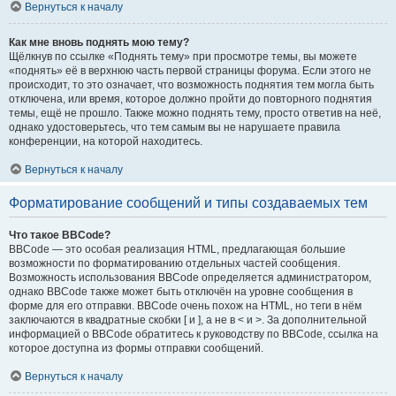
Вернуться к началу
Как мне вновь поднять мою тему?
Щёлкнув по ссылке «Поднять тему» при просмотре темы, вы можете
«поднять» её в верхнюю часть первой страницы форума. Если этого не
происходит, то это означает, что возможность поднятия тем могла быть
отключена, или время, которое должно пройти до повторного поднятия
темы, ещё не прошло. Также можно поднять тему, просто ответив на неё,
однако удостоверьтесь, что тем самым вы не нарушаете правила
конференции, на которой находитесь.
Вернуться к началу
Форматирование сообщений и типы создаваемых тем
Что такое BBCode?
BBCode — это особая реализация HTML, предлагающая большие
возможности по форматированию отдельных частей сообщения.
Возможность использования BBCode определяется администратором,
однако BBCode также может быть отключён на уровне сообщения в
форме для его отправки. BBCode очень похож на HTML, но теги в нём
заключаются в квадратные скобки [ и ], а не в < и >. За дополнительной
информацией о BBCode обратитесь к руководству по BBCode, ссылка на
которое доступна из формы отправки сообщений.
Вернуться к началу