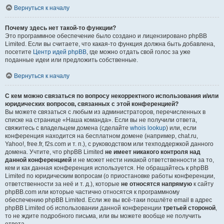
Вернуться к началу
Почему здесь нет такой-то функции?
Это программное обеспечение было создано и лицензировано phpBB
Limited. Если вы считаете, что какая-то функция должна быть добавлена,
посетите
Центр идей phpBB
, где можно отдать свой голос за уже
поданные идеи или предложить собственные.
Вернуться к началу
С кем можно связаться по вопросу некорректного использования и/или
юридических вопросов, связанных с этой конференцией?
Вы можете связаться с любым из администраторов, перечисленных в
списке на странице «Наша команда». Если вы не получили ответа,
свяжитесь с владельцем домена (сделайте
whois lookup
) или, если
конференция находится на бесплатном домене (например, chat.ru,
Yahoo!, free.fr, f2s.com и т. п.), с руководством или техподдержкой данного
домена. Учтите, что phpBB Limited
не имеет никакого контроля над
данной конференцией
и не может нести никакой ответственности за то,
кем и как данная конференция используется. Не обращайтесь к phpBB
Limited по юридическим вопросам (о приостановке работы конференции,
ответственности за неё и т. д.), которые
не относятся напрямую
к сайту
phpBB.com или которые частично относятся к программному
обеспечению phpBB Limited. Если же вы всё-таки пошлёте email в адрес
phpBB Limited об использовании данной конференции
третьей стороной
,
то не ждите подробного письма, или вы можете вообще не получить