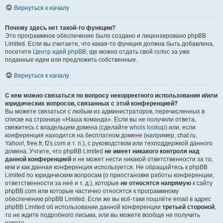
Вернуться к началу
Почему здесь нет такой-то функции?
Это программное обеспечение было создано и лицензировано phpBB
Limited. Если вы считаете, что какая-то функция должна быть добавлена,
посетите
Центр идей phpBB
, где можно отдать свой голос за уже
поданные идеи или предложить собственные.
Вернуться к началу
С кем можно связаться по вопросу некорректного использования и/или
юридических вопросов, связанных с этой конференцией?
Вы можете связаться с любым из администраторов, перечисленных в
списке на странице «Наша команда». Если вы не получили ответа,
свяжитесь с владельцем домена (сделайте
whois lookup
) или, если
конференция находится на бесплатном домене (например, chat.ru,
Yahoo!, free.fr, f2s.com и т. п.), с руководством или техподдержкой данного
домена. Учтите, что phpBB Limited
не имеет никакого контроля над
данной конференцией
и не может нести никакой ответственности за то,
кем и как данная конференция используется. Не обращайтесь к phpBB
Limited по юридическим вопросам (о приостановке работы конференции,
ответственности за неё и т. д.), которые
не относятся напрямую
к сайту
phpBB.com или которые частично относятся к программному
обеспечению phpBB Limited. Если же вы всё-таки пошлёте email в адрес
phpBB Limited об использовании данной конференции
третьей стороной
,
то не ждите подробного письма, или вы можете вообще не получить