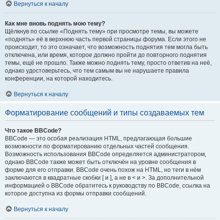
Вернуться к началу
Как мне вновь поднять мою тему?
Щёлкнув по ссылке «Поднять тему» при просмотре темы, вы можете
«поднять» её в верхнюю часть первой страницы форума. Если этого не
происходит, то это означает, что возможность поднятия тем могла быть
отключена, или время, которое должно пройти до повторного поднятия
темы, ещё не прошло. Также можно поднять тему, просто ответив на неё,
однако удостоверьтесь, что тем самым вы не нарушаете правила
конференции, на которой находитесь.
Вернуться к началу
Форматирование сообщений и типы создаваемых тем
Что такое BBCode?
BBCode — это особая реализация HTML, предлагающая большие
возможности по форматированию отдельных частей сообщения.
Возможность использования BBCode определяется администратором,
однако BBCode также может быть отключён на уровне сообщения в
форме для его отправки. BBCode очень похож на HTML, но теги в нём
заключаются в квадратные скобки [ и ], а не в < и >. За дополнительной
информацией о BBCode обратитесь к руководству по BBCode, ссылка на
которое доступна из формы отправки сообщений.
Вернуться к началу