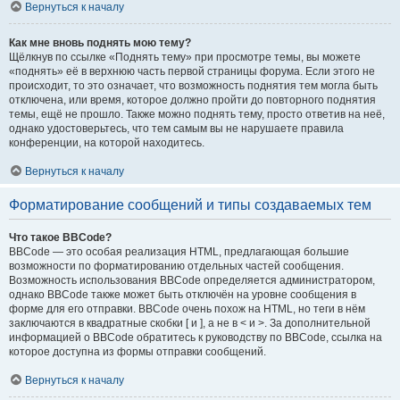
Вернуться к началу
Как мне вновь поднять мою тему?
Щёлкнув по ссылке «Поднять тему» при просмотре темы, вы можете
«поднять» её в верхнюю часть первой страницы форума. Если этого не
происходит, то это означает, что возможность поднятия тем могла быть
отключена, или время, которое должно пройти до повторного поднятия
темы, ещё не прошло. Также можно поднять тему, просто ответив на неё,
однако удостоверьтесь, что тем самым вы не нарушаете правила
конференции, на которой находитесь.
Вернуться к началу
Форматирование сообщений и типы создаваемых тем
Что такое BBCode?
BBCode — это особая реализация HTML, предлагающая большие
возможности по форматированию отдельных частей сообщения.
Возможность использования BBCode определяется администратором,
однако BBCode также может быть отключён на уровне сообщения в
форме для его отправки. BBCode очень похож на HTML, но теги в нём
заключаются в квадратные скобки [ и ], а не в < и >. За дополнительной
информацией о BBCode обратитесь к руководству по BBCode, ссылка на
которое доступна из формы отправки сообщений.
Вернуться к началу