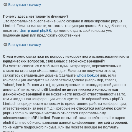
Вернуться к началу
Почему здесь нет такой-то функции?
Это программное обеспечение было создано и лицензировано phpBB
Limited. Если вы считаете, что какая-то функция должна быть добавлена,
посетите
Центр идей phpBB
, где можно отдать свой голос за уже
поданные идеи или предложить собственные.
Вернуться к началу
С кем можно связаться по вопросу некорректного использования и/или
юридических вопросов, связанных с этой конференцией?
Вы можете связаться с любым из администраторов, перечисленных в
списке на странице «Наша команда». Если вы не получили ответа,
свяжитесь с владельцем домена (сделайте
whois lookup
) или, если
конференция находится на бесплатном домене (например, chat.ru,
Yahoo!, free.fr, f2s.com и т. п.), с руководством или техподдержкой данного
домена. Учтите, что phpBB Limited
не имеет никакого контроля над
данной конференцией
и не может нести никакой ответственности за то,
кем и как данная конференция используется. Не обращайтесь к phpBB
Limited по юридическим вопросам (о приостановке работы конференции,
ответственности за неё и т. д.), которые
не относятся напрямую
к сайту
phpBB.com или которые частично относятся к программному
обеспечению phpBB Limited. Если же вы всё-таки пошлёте email в адрес
phpBB Limited об использовании данной конференции
третьей стороной
,
то не ждите подробного письма, или вы можете вообще не получить