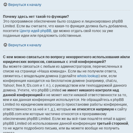
Вернуться к началу
Почему здесь нет такой-то функции?
Это программное обеспечение было создано и лицензировано phpBB
Limited. Если вы считаете, что какая-то функция должна быть добавлена,
посетите
Центр идей phpBB
, где можно отдать свой голос за уже
поданные идеи или предложить собственные.
Вернуться к началу
С кем можно связаться по вопросу некорректного использования и/или
юридических вопросов, связанных с этой конференцией?
Вы можете связаться с любым из администраторов, перечисленных в
списке на странице «Наша команда». Если вы не получили ответа,
свяжитесь с владельцем домена (сделайте
whois lookup
) или, если
конференция находится на бесплатном домене (например, chat.ru,
Yahoo!, free.fr, f2s.com и т. п.), с руководством или техподдержкой данного
домена. Учтите, что phpBB Limited
не имеет никакого контроля над
данной конференцией
и не может нести никакой ответственности за то,
кем и как данная конференция используется. Не обращайтесь к phpBB
Limited по юридическим вопросам (о приостановке работы конференции,
ответственности за неё и т. д.), которые
не относятся напрямую
к сайту
phpBB.com или которые частично относятся к программному
обеспечению phpBB Limited. Если же вы всё-таки пошлёте email в адрес
phpBB Limited об использовании данной конференции
третьей стороной
,
то не ждите подробного письма, или вы можете вообще не получить