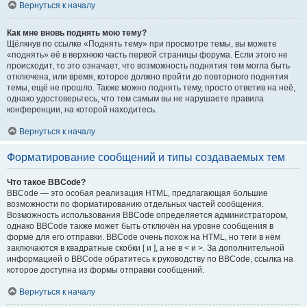
Вернуться к началу
Как мне вновь поднять мою тему?
Щёлкнув по ссылке «Поднять тему» при просмотре темы, вы можете
«поднять» её в верхнюю часть первой страницы форума. Если этого не
происходит, то это означает, что возможность поднятия тем могла быть
отключена, или время, которое должно пройти до повторного поднятия
темы, ещё не прошло. Также можно поднять тему, просто ответив на неё,
однако удостоверьтесь, что тем самым вы не нарушаете правила
конференции, на которой находитесь.
Вернуться к началу
Форматирование сообщений и типы создаваемых тем
Что такое BBCode?
BBCode — это особая реализация HTML, предлагающая большие
возможности по форматированию отдельных частей сообщения.
Возможность использования BBCode определяется администратором,
однако BBCode также может быть отключён на уровне сообщения в
форме для его отправки. BBCode очень похож на HTML, но теги в нём
заключаются в квадратные скобки [ и ], а не в < и >. За дополнительной
информацией о BBCode обратитесь к руководству по BBCode, ссылка на
которое доступна из формы отправки сообщений.
Вернуться к началу