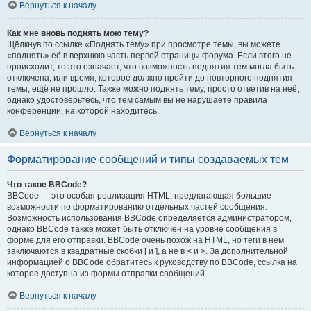
Вернуться к началу
Как мне вновь поднять мою тему?
Щёлкнув по ссылке «Поднять тему» при просмотре темы, вы можете
«поднять» её в верхнюю часть первой страницы форума. Если этого не
происходит, то это означает, что возможность поднятия тем могла быть
отключена, или время, которое должно пройти до повторного поднятия
темы, ещё не прошло. Также можно поднять тему, просто ответив на неё,
однако удостоверьтесь, что тем самым вы не нарушаете правила
конференции, на которой находитесь.
Вернуться к началу
Форматирование сообщений и типы создаваемых тем
Что такое BBCode?
BBCode — это особая реализация HTML, предлагающая большие
возможности по форматированию отдельных частей сообщения.
Возможность использования BBCode определяется администратором,
однако BBCode также может быть отключён на уровне сообщения в
форме для его отправки. BBCode очень похож на HTML, но теги в нём
заключаются в квадратные скобки [ и ], а не в < и >. За дополнительной
информацией о BBCode обратитесь к руководству по BBCode, ссылка на
которое доступна из формы отправки сообщений.
Вернуться к началу