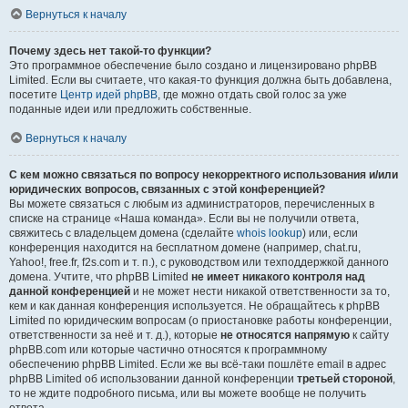
Вернуться к началу
Почему здесь нет такой-то функции?
Это программное обеспечение было создано и лицензировано phpBB
Limited. Если вы считаете, что какая-то функция должна быть добавлена,
посетите
Центр идей phpBB
, где можно отдать свой голос за уже
поданные идеи или предложить собственные.
Вернуться к началу
С кем можно связаться по вопросу некорректного использования и/или
юридических вопросов, связанных с этой конференцией?
Вы можете связаться с любым из администраторов, перечисленных в
списке на странице «Наша команда». Если вы не получили ответа,
свяжитесь с владельцем домена (сделайте
whois lookup
) или, если
конференция находится на бесплатном домене (например, chat.ru,
Yahoo!, free.fr, f2s.com и т. п.), с руководством или техподдержкой данного
домена. Учтите, что phpBB Limited
не имеет никакого контроля над
данной конференцией
и не может нести никакой ответственности за то,
кем и как данная конференция используется. Не обращайтесь к phpBB
Limited по юридическим вопросам (о приостановке работы конференции,
ответственности за неё и т. д.), которые
не относятся напрямую
к сайту
phpBB.com или которые частично относятся к программному
обеспечению phpBB Limited. Если же вы всё-таки пошлёте email в адрес
phpBB Limited об использовании данной конференции
третьей стороной
,
то не ждите подробного письма, или вы можете вообще не получить