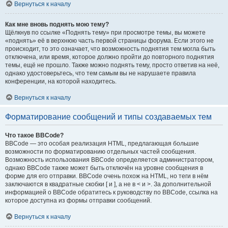
Вернуться к началу
Как мне вновь поднять мою тему?
Щёлкнув по ссылке «Поднять тему» при просмотре темы, вы можете
«поднять» её в верхнюю часть первой страницы форума. Если этого не
происходит, то это означает, что возможность поднятия тем могла быть
отключена, или время, которое должно пройти до повторного поднятия
темы, ещё не прошло. Также можно поднять тему, просто ответив на неё,
однако удостоверьтесь, что тем самым вы не нарушаете правила
конференции, на которой находитесь.
Вернуться к началу
Форматирование сообщений и типы создаваемых тем
Что такое BBCode?
BBCode — это особая реализация HTML, предлагающая большие
возможности по форматированию отдельных частей сообщения.
Возможность использования BBCode определяется администратором,
однако BBCode также может быть отключён на уровне сообщения в
форме для его отправки. BBCode очень похож на HTML, но теги в нём
заключаются в квадратные скобки [ и ], а не в < и >. За дополнительной
информацией о BBCode обратитесь к руководству по BBCode, ссылка на
которое доступна из формы отправки сообщений.
Вернуться к началу