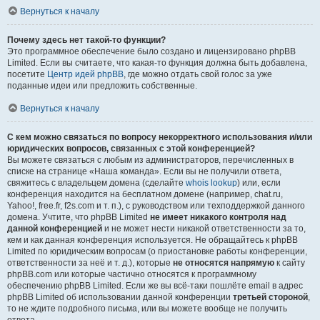
Вернуться к началу
Почему здесь нет такой-то функции?
Это программное обеспечение было создано и лицензировано phpBB
Limited. Если вы считаете, что какая-то функция должна быть добавлена,
посетите
Центр идей phpBB
, где можно отдать свой голос за уже
поданные идеи или предложить собственные.
Вернуться к началу
С кем можно связаться по вопросу некорректного использования и/или
юридических вопросов, связанных с этой конференцией?
Вы можете связаться с любым из администраторов, перечисленных в
списке на странице «Наша команда». Если вы не получили ответа,
свяжитесь с владельцем домена (сделайте
whois lookup
) или, если
конференция находится на бесплатном домене (например, chat.ru,
Yahoo!, free.fr, f2s.com и т. п.), с руководством или техподдержкой данного
домена. Учтите, что phpBB Limited
не имеет никакого контроля над
данной конференцией
и не может нести никакой ответственности за то,
кем и как данная конференция используется. Не обращайтесь к phpBB
Limited по юридическим вопросам (о приостановке работы конференции,
ответственности за неё и т. д.), которые
не относятся напрямую
к сайту
phpBB.com или которые частично относятся к программному
обеспечению phpBB Limited. Если же вы всё-таки пошлёте email в адрес
phpBB Limited об использовании данной конференции
третьей стороной
,
то не ждите подробного письма, или вы можете вообще не получить