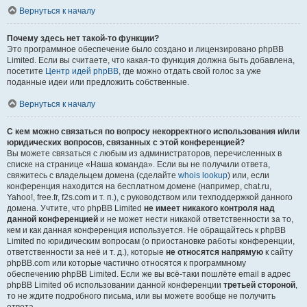
Вернуться к началу
Почему здесь нет такой-то функции?
Это программное обеспечение было создано и лицензировано phpBB
Limited. Если вы считаете, что какая-то функция должна быть добавлена,
посетите
Центр идей phpBB
, где можно отдать свой голос за уже
поданные идеи или предложить собственные.
Вернуться к началу
С кем можно связаться по вопросу некорректного использования и/или
юридических вопросов, связанных с этой конференцией?
Вы можете связаться с любым из администраторов, перечисленных в
списке на странице «Наша команда». Если вы не получили ответа,
свяжитесь с владельцем домена (сделайте
whois lookup
) или, если
конференция находится на бесплатном домене (например, chat.ru,
Yahoo!, free.fr, f2s.com и т. п.), с руководством или техподдержкой данного
домена. Учтите, что phpBB Limited
не имеет никакого контроля над
данной конференцией
и не может нести никакой ответственности за то,
кем и как данная конференция используется. Не обращайтесь к phpBB
Limited по юридическим вопросам (о приостановке работы конференции,
ответственности за неё и т. д.), которые
не относятся напрямую
к сайту
phpBB.com или которые частично относятся к программному
обеспечению phpBB Limited. Если же вы всё-таки пошлёте email в адрес
phpBB Limited об использовании данной конференции
третьей стороной
,
то не ждите подробного письма, или вы можете вообще не получить