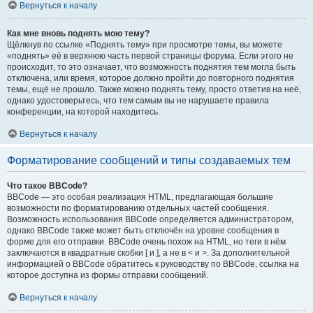
Вернуться к началу
Как мне вновь поднять мою тему?
Щёлкнув по ссылке «Поднять тему» при просмотре темы, вы можете
«поднять» её в верхнюю часть первой страницы форума. Если этого не
происходит, то это означает, что возможность поднятия тем могла быть
отключена, или время, которое должно пройти до повторного поднятия
темы, ещё не прошло. Также можно поднять тему, просто ответив на неё,
однако удостоверьтесь, что тем самым вы не нарушаете правила
конференции, на которой находитесь.
Вернуться к началу
Форматирование сообщений и типы создаваемых тем
Что такое BBCode?
BBCode — это особая реализация HTML, предлагающая большие
возможности по форматированию отдельных частей сообщения.
Возможность использования BBCode определяется администратором,
однако BBCode также может быть отключён на уровне сообщения в
форме для его отправки. BBCode очень похож на HTML, но теги в нём
заключаются в квадратные скобки [ и ], а не в < и >. За дополнительной
информацией о BBCode обратитесь к руководству по BBCode, ссылка на
которое доступна из формы отправки сообщений.
Вернуться к началу