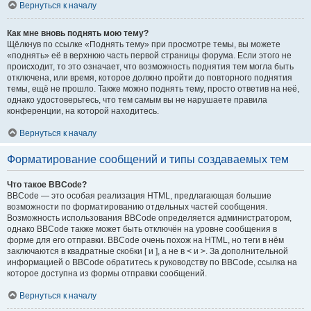
Вернуться к началу
Как мне вновь поднять мою тему?
Щёлкнув по ссылке «Поднять тему» при просмотре темы, вы можете
«поднять» её в верхнюю часть первой страницы форума. Если этого не
происходит, то это означает, что возможность поднятия тем могла быть
отключена, или время, которое должно пройти до повторного поднятия
темы, ещё не прошло. Также можно поднять тему, просто ответив на неё,
однако удостоверьтесь, что тем самым вы не нарушаете правила
конференции, на которой находитесь.
Вернуться к началу
Форматирование сообщений и типы создаваемых тем
Что такое BBCode?
BBCode — это особая реализация HTML, предлагающая большие
возможности по форматированию отдельных частей сообщения.
Возможность использования BBCode определяется администратором,
однако BBCode также может быть отключён на уровне сообщения в
форме для его отправки. BBCode очень похож на HTML, но теги в нём
заключаются в квадратные скобки [ и ], а не в < и >. За дополнительной
информацией о BBCode обратитесь к руководству по BBCode, ссылка на
которое доступна из формы отправки сообщений.
Вернуться к началу