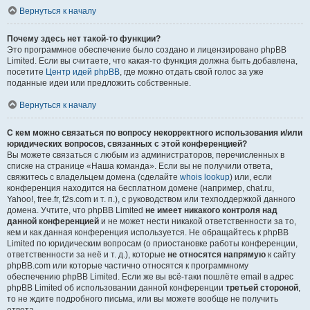
Вернуться к началу
Почему здесь нет такой-то функции?
Это программное обеспечение было создано и лицензировано phpBB
Limited. Если вы считаете, что какая-то функция должна быть добавлена,
посетите
Центр идей phpBB
, где можно отдать свой голос за уже
поданные идеи или предложить собственные.
Вернуться к началу
С кем можно связаться по вопросу некорректного использования и/или
юридических вопросов, связанных с этой конференцией?
Вы можете связаться с любым из администраторов, перечисленных в
списке на странице «Наша команда». Если вы не получили ответа,
свяжитесь с владельцем домена (сделайте
whois lookup
) или, если
конференция находится на бесплатном домене (например, chat.ru,
Yahoo!, free.fr, f2s.com и т. п.), с руководством или техподдержкой данного
домена. Учтите, что phpBB Limited
не имеет никакого контроля над
данной конференцией
и не может нести никакой ответственности за то,
кем и как данная конференция используется. Не обращайтесь к phpBB
Limited по юридическим вопросам (о приостановке работы конференции,
ответственности за неё и т. д.), которые
не относятся напрямую
к сайту
phpBB.com или которые частично относятся к программному
обеспечению phpBB Limited. Если же вы всё-таки пошлёте email в адрес
phpBB Limited об использовании данной конференции
третьей стороной
,
то не ждите подробного письма, или вы можете вообще не получить