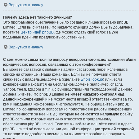
Вернуться к началу
Почему здесь нет такой-то функции?
Это программное обеспечение было создано и лицензировано phpBB
Limited. Если вы считаете, что какая-то функция должна быть добавлена,
посетите
Центр идей phpBB
, где можно отдать свой голос за уже
поданные идеи или предложить собственные.
Вернуться к началу
С кем можно связаться по вопросу некорректного использования и/или
юридических вопросов, связанных с этой конференцией?
Вы можете связаться с любым из администраторов, перечисленных в
списке на странице «Наша команда». Если вы не получили ответа,
свяжитесь с владельцем домена (сделайте
whois lookup
) или, если
конференция находится на бесплатном домене (например, chat.ru,
Yahoo!, free.fr, f2s.com и т. п.), с руководством или техподдержкой данного
домена. Учтите, что phpBB Limited
не имеет никакого контроля над
данной конференцией
и не может нести никакой ответственности за то,
кем и как данная конференция используется. Не обращайтесь к phpBB
Limited по юридическим вопросам (о приостановке работы конференции,
ответственности за неё и т. д.), которые
не относятся напрямую
к сайту
phpBB.com или которые частично относятся к программному
обеспечению phpBB Limited. Если же вы всё-таки пошлёте email в адрес
phpBB Limited об использовании данной конференции
третьей стороной
,
то не ждите подробного письма, или вы можете вообще не получить