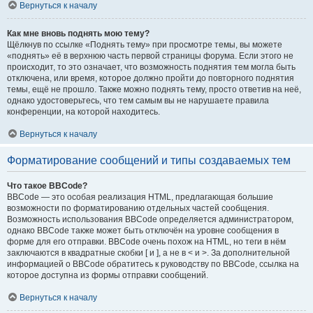
Вернуться к началу
Как мне вновь поднять мою тему?
Щёлкнув по ссылке «Поднять тему» при просмотре темы, вы можете
«поднять» её в верхнюю часть первой страницы форума. Если этого не
происходит, то это означает, что возможность поднятия тем могла быть
отключена, или время, которое должно пройти до повторного поднятия
темы, ещё не прошло. Также можно поднять тему, просто ответив на неё,
однако удостоверьтесь, что тем самым вы не нарушаете правила
конференции, на которой находитесь.
Вернуться к началу
Форматирование сообщений и типы создаваемых тем
Что такое BBCode?
BBCode — это особая реализация HTML, предлагающая большие
возможности по форматированию отдельных частей сообщения.
Возможность использования BBCode определяется администратором,
однако BBCode также может быть отключён на уровне сообщения в
форме для его отправки. BBCode очень похож на HTML, но теги в нём
заключаются в квадратные скобки [ и ], а не в < и >. За дополнительной
информацией о BBCode обратитесь к руководству по BBCode, ссылка на
которое доступна из формы отправки сообщений.
Вернуться к началу