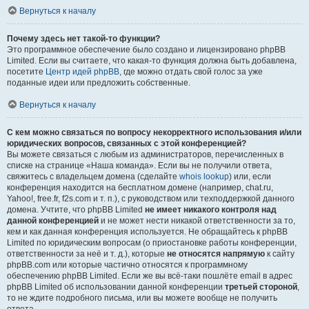
Вернуться к началу
Почему здесь нет такой-то функции?
Это программное обеспечение было создано и лицензировано phpBB
Limited. Если вы считаете, что какая-то функция должна быть добавлена,
посетите
Центр идей phpBB
, где можно отдать свой голос за уже
поданные идеи или предложить собственные.
Вернуться к началу
С кем можно связаться по вопросу некорректного использования и/или
юридических вопросов, связанных с этой конференцией?
Вы можете связаться с любым из администраторов, перечисленных в
списке на странице «Наша команда». Если вы не получили ответа,
свяжитесь с владельцем домена (сделайте
whois lookup
) или, если
конференция находится на бесплатном домене (например, chat.ru,
Yahoo!, free.fr, f2s.com и т. п.), с руководством или техподдержкой данного
домена. Учтите, что phpBB Limited
не имеет никакого контроля над
данной конференцией
и не может нести никакой ответственности за то,
кем и как данная конференция используется. Не обращайтесь к phpBB
Limited по юридическим вопросам (о приостановке работы конференции,
ответственности за неё и т. д.), которые
не относятся напрямую
к сайту
phpBB.com или которые частично относятся к программному
обеспечению phpBB Limited. Если же вы всё-таки пошлёте email в адрес
phpBB Limited об использовании данной конференции
третьей стороной
,
то не ждите подробного письма, или вы можете вообще не получить