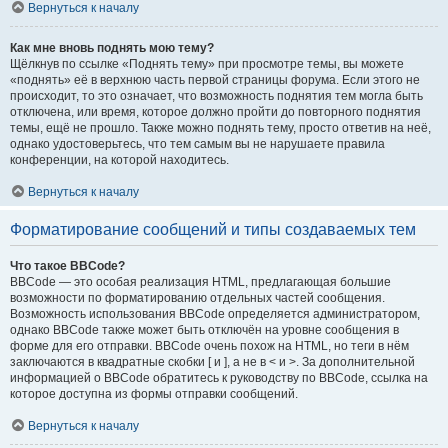
Вернуться к началу
Как мне вновь поднять мою тему?
Щёлкнув по ссылке «Поднять тему» при просмотре темы, вы можете
«поднять» её в верхнюю часть первой страницы форума. Если этого не
происходит, то это означает, что возможность поднятия тем могла быть
отключена, или время, которое должно пройти до повторного поднятия
темы, ещё не прошло. Также можно поднять тему, просто ответив на неё,
однако удостоверьтесь, что тем самым вы не нарушаете правила
конференции, на которой находитесь.
Вернуться к началу
Форматирование сообщений и типы создаваемых тем
Что такое BBCode?
BBCode — это особая реализация HTML, предлагающая большие
возможности по форматированию отдельных частей сообщения.
Возможность использования BBCode определяется администратором,
однако BBCode также может быть отключён на уровне сообщения в
форме для его отправки. BBCode очень похож на HTML, но теги в нём
заключаются в квадратные скобки [ и ], а не в < и >. За дополнительной
информацией о BBCode обратитесь к руководству по BBCode, ссылка на
которое доступна из формы отправки сообщений.
Вернуться к началу