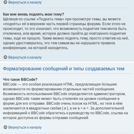
Вернуться к началу
Как мне вновь поднять мою тему?
Щёлкнув по ссылке «Поднять тему» при просмотре темы, вы можете
«поднять» её в верхнюю часть первой страницы форума. Если этого не
происходит, то это означает, что возможность поднятия тем могла быть
отключена, или время, которое должно пройти до повторного поднятия
темы, ещё не прошло. Также можно поднять тему, просто ответив на неё,
однако удостоверьтесь, что тем самым вы не нарушаете правила
конференции, на которой находитесь.
Вернуться к началу
Форматирование сообщений и типы создаваемых тем
Что такое BBCode?
BBCode — это особая реализация HTML, предлагающая большие
возможности по форматированию отдельных частей сообщения.
Возможность использования BBCode определяется администратором,
однако BBCode также может быть отключён на уровне сообщения в
форме для его отправки. BBCode очень похож на HTML, но теги в нём
заключаются в квадратные скобки [ и ], а не в < и >. За дополнительной
информацией о BBCode обратитесь к руководству по BBCode, ссылка на
которое доступна из формы отправки сообщений.
Вернуться к началу