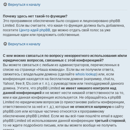
Вернуться к началу
Почему здесь нет такой-то функции?
Это программное обеспечение было создано и лицензировано phpBB
Limited. Если вы считаете, что какая-то функция должна быть добавлена,
посетите
Центр идей phpBB
, где можно отдать свой голос за уже
поданные идеи или предложить собственные.
Вернуться к началу
С кем можно связаться по вопросу некорректного использования и/или
юридических вопросов, связанных с этой конференцией?
Вы можете связаться с любым из администраторов, перечисленных в
списке на странице «Наша команда». Если вы не получили ответа,
свяжитесь с владельцем домена (сделайте
whois lookup
) или, если
конференция находится на бесплатном домене (например, chat.ru,
Yahoo!, free.fr, f2s.com и т. п.), с руководством или техподдержкой данного
домена. Учтите, что phpBB Limited
не имеет никакого контроля над
данной конференцией
и не может нести никакой ответственности за то,
кем и как данная конференция используется. Не обращайтесь к phpBB
Limited по юридическим вопросам (о приостановке работы конференции,
ответственности за неё и т. д.), которые
не относятся напрямую
к сайту
phpBB.com или которые частично относятся к программному
обеспечению phpBB Limited. Если же вы всё-таки пошлёте email в адрес
phpBB Limited об использовании данной конференции
третьей стороной
,
то не ждите подробного письма, или вы можете вообще не получить