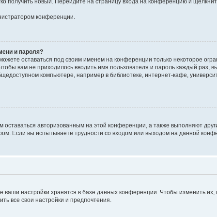
егко получить новый. Перейдите на страницу входа на конференцию и щёлкни
инистратором конференции.
мени и пароля?
сможете оставаться под своим именем на конференции только некоторое огран
 чтобы вам не приходилось вводить имя пользователя и пароль каждый раз, 
щедоступном компьютере, например в библиотеке, интернет-кафе, университе
ам оставаться авторизованным на этой конференции, а также выполняют друг
ом. Если вы испытываете трудности со входом или выходом на данной конфе
е ваши настройки хранятся в базе данных конференции. Чтобы изменить их,
ить все свои настройки и предпочтения.