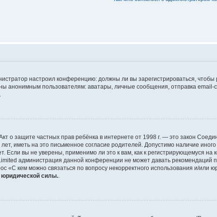
дминистратор настроил конференцию: должны ли вы зарегистрироваться, чтобы
 анонимным пользователям: аватары, личные сообщения, отправка email-сооб
.
 или Акт о защите частных прав ребёнка в интернете от 1998 г. — это закон Со
т, иметь на это письменное согласие родителей. Допустимо наличие иного
 Если вы не уверены, применимо ли это к вам, как к регистрирующемуся на 
Limited администрация данной конференции не может давать рекомендаций 
ос «С кем можно связаться по вопросу некорректного использования и/или ю
т юридической силы.
.