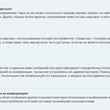
ователя?
зображения. Одно из них может относиться к вашему званию, обычно это звёзд
. Другое, обычно более крупное, изображение известно как «аватара» и обы
ь аватару с использованием четырёх инструментов: «Граватар», «Галерея а
, а также какие типы аватар могут быть доступны. Если вы не можете испол
чество созданных вами сообщений или идентифицируют определённых польз
аний на конференции, так как они установлены её администратором. Пожал
е. На большинстве конференций это запрещено, и модератор или администра
ти на конференцию!
ь email-сообщения другим пользователям через встроенную в конференцию ф
ь злоупотребления почтовой системой анонимными пользователями.