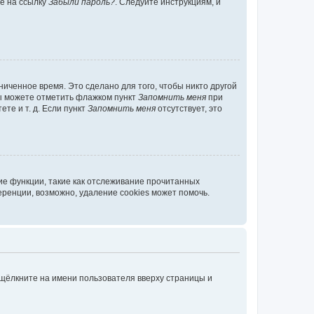
те на ссылку
Забыли пароль?
. Следуйте инструкциям, и
иченное время. Это сделано для того, чтобы никто другой
вы можете отметить флажком пункт
Запомнить меня
при
те и т. д. Если пункт
Запомнить меня
отсутствует, это
ие функции, такие как отслеживание прочитанных
ренции, возможно, удаление cookies может помочь.
 щёлкните на имени пользователя вверху страницы и