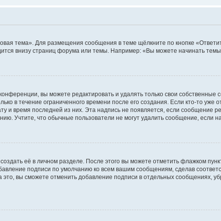
овая тема». Для размещения сообщения в теме щёлкните по кнопке «Ответит
ится внизу страниц форума или темы. Например: «Вы можете начинать темы»
конференции, вы можете редактировать и удалять только свои собственные 
ько в течение ограниченного времени после его создания. Если кто-то уже 
дату и время последней из них. Эта надпись не появляется, если сообщение 
ию. Учтите, что обычные пользователи не могут удалить сообщение, если на 
создать её в личном разделе. После этого вы можете отметить флажком пун
обавление подписи по умолчанию ко всем вашим сообщениям, сделав соотве
а это, вы сможете отменить добавление подписи в отдельных сообщениях, у