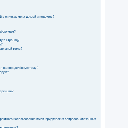
й в списках моих друзей и недругов?
и форумам?
стую страницу!
и?
ные мной темы?
ься на определённую тему?
форум?
ференции?
рректного использования и/или юридических вопросов, связанных
конференции?