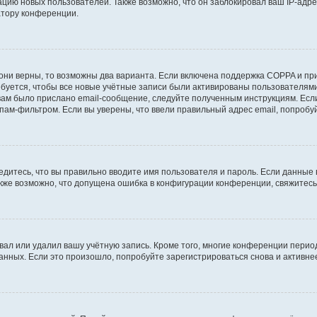
ию новых пользователей. Также возможно, что он заблокировал ваш IP-адре
атору конференции.
они верны, то возможны два варианта. Если включена поддержка COPPA и при 
уется, чтобы все новые учётные записи были активированы пользователями
ам было прислано email-сообщение, следуйте полученным инструкциям. Если
пам-фильтром. Если вы уверены, что ввели правильный адрес email, попробу
едитесь, что вы правильно вводите имя пользователя и пароль. Если данные
Также возможно, что допущена ошибка в конфигурации конференции, свяжитес
вал или удалил вашу учётную запись. Кроме того, многие конференции перио
ных. Если это произошло, попробуйте зарегистрироваться снова и активнее 