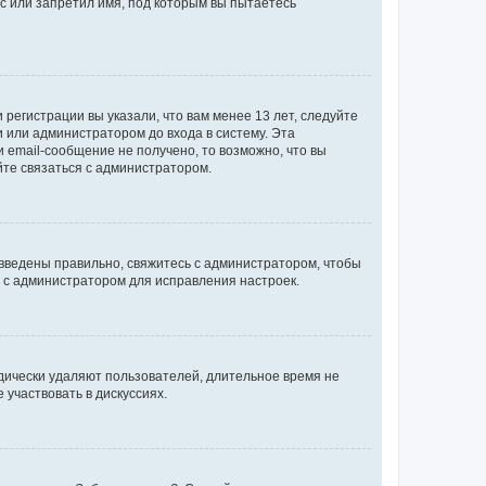
с или запретил имя, под которым вы пытаетесь
регистрации вы указали, что вам менее 13 лет, следуйте
 или администратором до входа в систему. Эта
 email-сообщение не получено, то возможно, что вы
йте связаться с администратором.
 введены правильно, свяжитесь с администратором, чтобы
ь с администратором для исправления настроек.
дически удаляют пользователей, длительное время не
участвовать в дискуссиях.