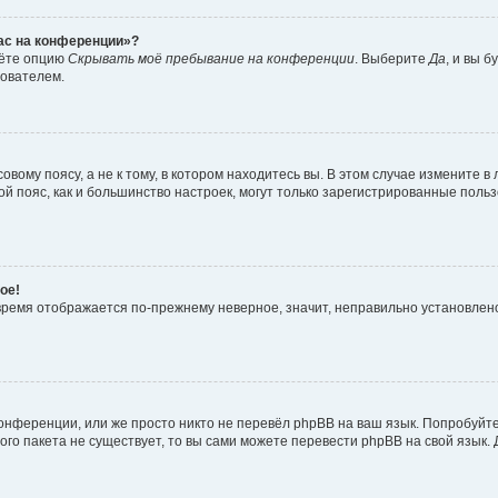
час на конференции»?
дёте опцию
Скрывать моё пребывание на конференции
. Выберите
Да
, и вы 
зователем.
вому поясу, а не к тому, в котором находитесь вы. В этом случае измените в 
овой пояс, как и большинство настроек, могут только зарегистрированные пол
ое!
о время отображается по-прежнему неверное, значит, неправильно установле
онференции, или же просто никто не перевёл phpBB на ваш язык. Попробуйт
вого пакета не существует, то вы сами можете перевести phpBB на свой язы