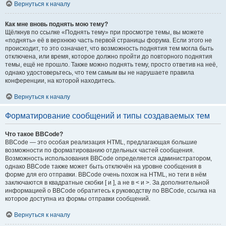
Вернуться к началу
Как мне вновь поднять мою тему?
Щёлкнув по ссылке «Поднять тему» при просмотре темы, вы можете
«поднять» её в верхнюю часть первой страницы форума. Если этого не
происходит, то это означает, что возможность поднятия тем могла быть
отключена, или время, которое должно пройти до повторного поднятия
темы, ещё не прошло. Также можно поднять тему, просто ответив на неё,
однако удостоверьтесь, что тем самым вы не нарушаете правила
конференции, на которой находитесь.
Вернуться к началу
Форматирование сообщений и типы создаваемых тем
Что такое BBCode?
BBCode — это особая реализация HTML, предлагающая большие
возможности по форматированию отдельных частей сообщения.
Возможность использования BBCode определяется администратором,
однако BBCode также может быть отключён на уровне сообщения в
форме для его отправки. BBCode очень похож на HTML, но теги в нём
заключаются в квадратные скобки [ и ], а не в < и >. За дополнительной
информацией о BBCode обратитесь к руководству по BBCode, ссылка на
которое доступна из формы отправки сообщений.
Вернуться к началу