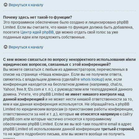
Вернуться к началу
Почему здесь нет такой-то функции?
Это программное обеспечение было создано и лицензировано phpBB
Limited. Если вы считаете, что какая-то функция должна быть добавлена,
посетите
Центр идей phpBB
, где можно отдать свой голос за уже
поданные идеи или предложить собственные.
Вернуться к началу
С кем можно связаться по вопросу некорректного использования и/или
юридических вопросов, связанных с этой конференцией?
Вы можете связаться с любым из администраторов, перечисленных в
списке на странице «Наша команда». Если вы не получили ответа,
свяжитесь с владельцем домена (сделайте
whois lookup
) или, если
конференция находится на бесплатном домене (например, chat.ru,
Yahoo!, free.fr, f2s.com и т. п.), с руководством или техподдержкой данного
домена. Учтите, что phpBB Limited
не имеет никакого контроля над
данной конференцией
и не может нести никакой ответственности за то,
кем и как данная конференция используется. Не обращайтесь к phpBB
Limited по юридическим вопросам (о приостановке работы конференции,
ответственности за неё и т. д.), которые
не относятся напрямую
к сайту
phpBB.com или которые частично относятся к программному
обеспечению phpBB Limited. Если же вы всё-таки пошлёте email в адрес
phpBB Limited об использовании данной конференции
третьей стороной
,
то не ждите подробного письма, или вы можете вообще не получить