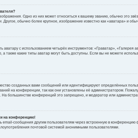
ователя?
зображения. Одно из них может относиться к вашему званию, обычно это звёзд
. Другое, обычно более крупное, изображение известно как «аватара» и обы
ь аватару с использованием четырёх инструментов: «Граватар», «Галерея а
, а также какие типы аватар могут быть доступны. Если вы не можете испол
чество созданных вами сообщений или идентифицируют определённых польз
аний на конференции, так как они установлены её администратором. Пожал
е. На большинстве конференций это запрещено, и модератор или администра
ти на конференцию!
ь email-сообщения другим пользователям через встроенную в конференцию ф
ь злоупотребления почтовой системой анонимными пользователями.