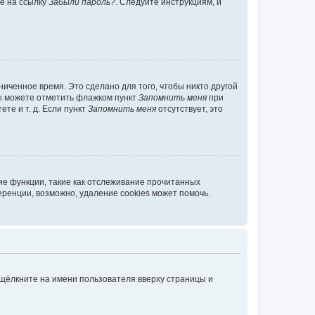
те на ссылку
Забыли пароль?
. Следуйте инструкциям, и
иченное время. Это сделано для того, чтобы никто другой
вы можете отметить флажком пункт
Запомнить меня
при
те и т. д. Если пункт
Запомнить меня
отсутствует, это
ие функции, такие как отслеживание прочитанных
ренции, возможно, удаление cookies может помочь.
 щёлкните на имени пользователя вверху страницы и