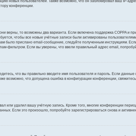
ию новых пользователей. Также возможно, что он заблокировал ваш IP-адре
атору конференции.
они верны, то возможны два варианта. Если включена поддержка COPPA и при 
уется, чтобы все новые учётные записи были активированы пользователями
ам было прислано email-сообщение, следуйте полученным инструкциям. Если
пам-фильтром. Если вы уверены, что ввели правильный адрес email, попробу
едитесь, что вы правильно вводите имя пользователя и пароль. Если данные
Также возможно, что допущена ошибка в конфигурации конференции, свяжитес
вал или удалил вашу учётную запись. Кроме того, многие конференции перио
ных. Если это произошло, попробуйте зарегистрироваться снова и активнее 