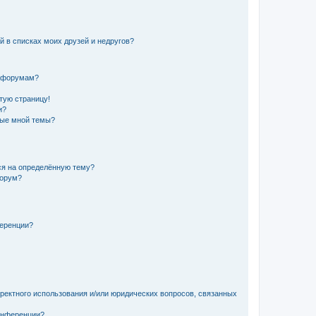
й в списках моих друзей и недругов?
и форумам?
стую страницу!
и?
ные мной темы?
ься на определённую тему?
форум?
ференции?
рректного использования и/или юридических вопросов, связанных
конференции?