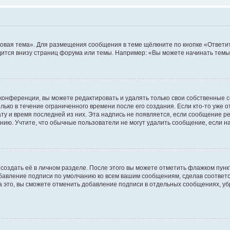
овая тема». Для размещения сообщения в теме щёлкните по кнопке «Ответит
ится внизу страниц форума или темы. Например: «Вы можете начинать темы»
конференции, вы можете редактировать и удалять только свои собственные 
ько в течение ограниченного времени после его создания. Если кто-то уже 
дату и время последней из них. Эта надпись не появляется, если сообщение 
ию. Учтите, что обычные пользователи не могут удалить сообщение, если на 
создать её в личном разделе. После этого вы можете отметить флажком пун
обавление подписи по умолчанию ко всем вашим сообщениям, сделав соотве
а это, вы сможете отменить добавление подписи в отдельных сообщениях, у