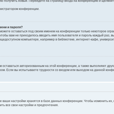
егко получить новый. Перейдите на страницу входа на конференцию и щёлкни
инистратором конференции.
мени и пароля?
сможете оставаться под своим именем на конференции только некоторое огран
 чтобы вам не приходилось вводить имя пользователя и пароль каждый раз, 
щедоступном компьютере, например в библиотеке, интернет-кафе, университе
ам оставаться авторизованным на этой конференции, а также выполняют друг
ом. Если вы испытываете трудности со входом или выходом на данной конфе
е ваши настройки хранятся в базе данных конференции. Чтобы изменить их,
ить все свои настройки и предпочтения.