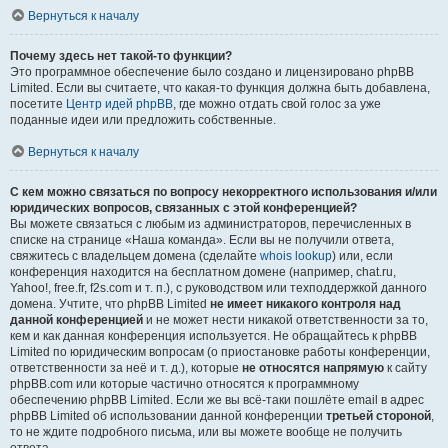
Вернуться к началу
Почему здесь нет такой-то функции?
Это программное обеспечение было создано и лицензировано phpBB
Limited. Если вы считаете, что какая-то функция должна быть добавлена,
посетите
Центр идей phpBB
, где можно отдать свой голос за уже
поданные идеи или предложить собственные.
Вернуться к началу
С кем можно связаться по вопросу некорректного использования и/или
юридических вопросов, связанных с этой конференцией?
Вы можете связаться с любым из администраторов, перечисленных в
списке на странице «Наша команда». Если вы не получили ответа,
свяжитесь с владельцем домена (сделайте
whois lookup
) или, если
конференция находится на бесплатном домене (например, chat.ru,
Yahoo!, free.fr, f2s.com и т. п.), с руководством или техподдержкой данного
домена. Учтите, что phpBB Limited
не имеет никакого контроля над
данной конференцией
и не может нести никакой ответственности за то,
кем и как данная конференция используется. Не обращайтесь к phpBB
Limited по юридическим вопросам (о приостановке работы конференции,
ответственности за неё и т. д.), которые
не относятся напрямую
к сайту
phpBB.com или которые частично относятся к программному
обеспечению phpBB Limited. Если же вы всё-таки пошлёте email в адрес
phpBB Limited об использовании данной конференции
третьей стороной
,
то не ждите подробного письма, или вы можете вообще не получить