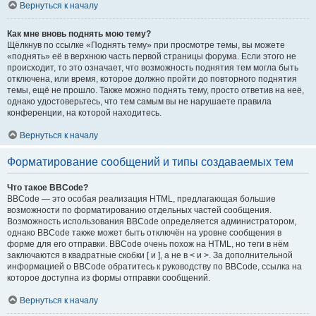
Вернуться к началу
Как мне вновь поднять мою тему?
Щёлкнув по ссылке «Поднять тему» при просмотре темы, вы можете
«поднять» её в верхнюю часть первой страницы форума. Если этого не
происходит, то это означает, что возможность поднятия тем могла быть
отключена, или время, которое должно пройти до повторного поднятия
темы, ещё не прошло. Также можно поднять тему, просто ответив на неё,
однако удостоверьтесь, что тем самым вы не нарушаете правила
конференции, на которой находитесь.
Вернуться к началу
Форматирование сообщений и типы создаваемых тем
Что такое BBCode?
BBCode — это особая реализация HTML, предлагающая большие
возможности по форматированию отдельных частей сообщения.
Возможность использования BBCode определяется администратором,
однако BBCode также может быть отключён на уровне сообщения в
форме для его отправки. BBCode очень похож на HTML, но теги в нём
заключаются в квадратные скобки [ и ], а не в < и >. За дополнительной
информацией о BBCode обратитесь к руководству по BBCode, ссылка на
которое доступна из формы отправки сообщений.
Вернуться к началу