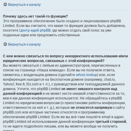
Вернуться к началу
Почему здесь нет такой-то функции?
Это программное обеспечение было создано и лицензировано phpBB
Limited. Если вы считаете, что какая-то функция должна быть добавлена,
посетите
Центр идей phpBB
, где можно отдать свой голос за уже
поданные идеи или предложить собственные.
Вернуться к началу
С кем можно связаться по вопросу некорректного использования и/или
юридических вопросов, связанных с этой конференцией?
Вы можете связаться с любым из администраторов, перечисленных в
списке на странице «Наша команда». Если вы не получили ответа,
свяжитесь с владельцем домена (сделайте
whois lookup
) или, если
конференция находится на бесплатном домене (например, chat.ru,
Yahoo!, free.fr, f2s.com и т. п.), с руководством или техподдержкой данного
домена. Учтите, что phpBB Limited
не имеет никакого контроля над
данной конференцией
и не может нести никакой ответственности за то,
кем и как данная конференция используется. Не обращайтесь к phpBB
Limited по юридическим вопросам (о приостановке работы конференции,
ответственности за неё и т. д.), которые
не относятся напрямую
к сайту
phpBB.com или которые частично относятся к программному
обеспечению phpBB Limited. Если же вы всё-таки пошлёте email в адрес
phpBB Limited об использовании данной конференции
третьей стороной
,
то не ждите подробного письма, или вы можете вообще не получить