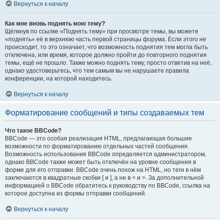
Вернуться к началу
Как мне вновь поднять мою тему?
Щёлкнув по ссылке «Поднять тему» при просмотре темы, вы можете
«поднять» её в верхнюю часть первой страницы форума. Если этого не
происходит, то это означает, что возможность поднятия тем могла быть
отключена, или время, которое должно пройти до повторного поднятия
темы, ещё не прошло. Также можно поднять тему, просто ответив на неё,
однако удостоверьтесь, что тем самым вы не нарушаете правила
конференции, на которой находитесь.
Вернуться к началу
Форматирование сообщений и типы создаваемых тем
Что такое BBCode?
BBCode — это особая реализация HTML, предлагающая большие
возможности по форматированию отдельных частей сообщения.
Возможность использования BBCode определяется администратором,
однако BBCode также может быть отключён на уровне сообщения в
форме для его отправки. BBCode очень похож на HTML, но теги в нём
заключаются в квадратные скобки [ и ], а не в < и >. За дополнительной
информацией о BBCode обратитесь к руководству по BBCode, ссылка на
которое доступна из формы отправки сообщений.
Вернуться к началу